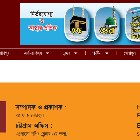
রাবিশ্ব
অর্থ-বাণিজ্য
বন্দর
পর্যটন
খেলাধুলা
সম্পাদক ও প্রকাশক :
E
আ ফ ম বোরহান
P
চট্টগ্রাম অফিস :
E
এপোলো শপিং সেন্টার ৩য় তলা,
s