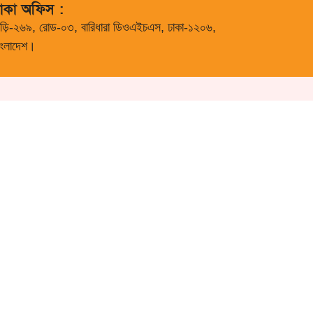
াকা অফিস :
াড়ি-২৬৯, রোড-০৩, বারিধারা ডিওএইচএস, ঢাকা-১২০৬,
াংলাদেশ।