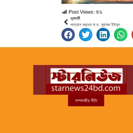
Post Views:
৫৬
পূর্ববর্তী
পদত্যাগ করবেন না ড. মুহাম্মদ ইউনূস
সম্পাদকীয় নীতি