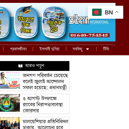
BN
প্রবাসজীবন
ইসলামী দুনিয়া
সবকিছু
টিভি
আরও পড়ুন
জনগণ পরিবর্তন চেয়েছে
বলেই জুলাই আন্দোলন
সফল হয়েছে: প্রধানমন্ত্রী
৫ আগস্ট উপলক্ষে
র‌্যাবের নিরাপত্তাব্যবস্থা
জোরদার
মালয়েশিয়ার প্রতিনিধিদল
ঢাকায়, আলোচনা হবে