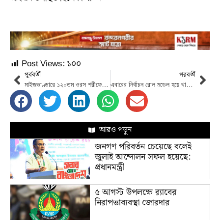
Post Views:
১০০
পূর্ববর্তী
পরবর্তী
মাইজভাণ্ডারে ১২০তম ওরস শরীফের মূল কার্যক্রম শুরু: শনিবার আখেরি মোনাজাত
এবারের নির্বাচন রোল মডেল হয়ে থাকবে: স্বরাষ্ট্র উপদেষ্টা
আরও পড়ুন
জনগণ পরিবর্তন চেয়েছে বলেই
জুলাই আন্দোলন সফল হয়েছে:
প্রধানমন্ত্রী
৫ আগস্ট উপলক্ষে র‌্যাবের
নিরাপত্তাব্যবস্থা জোরদার