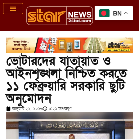
BN
ভোটারদের যাতায়াত ও
আইনশৃঙ্খলা নিশ্চিত করতে
১১ ফেব্রুয়ারি সরকারি ছুটি
অনুমোদন
জানুয়ারি ২২, ২০২৬
৯:২১ অপরাহ্ণ