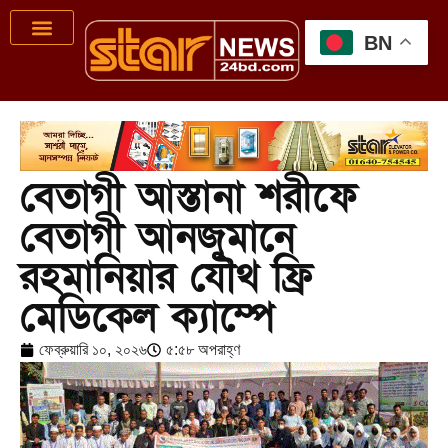
BN
বেতাগী আস্তানা শরীফে
বেতাগী আনজুমানে
রহমানিয়ার যৌথ ফ্রি
মেডিকেল ক্যাম্পে
ফেব্রুয়ারি ১০, ২০২৬
৫:৫৮ অপরাহ্ণ