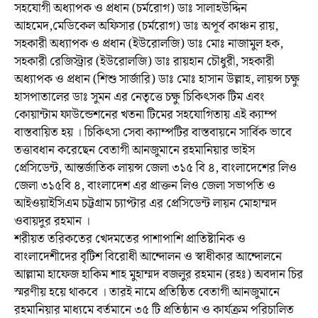
সহযোগী অধ্যাপক ও প্রধান (চর্মরোগ) ডাঃ সালাহউদ্দিন
আহমেদ,মেডিকেল অফিসার (চর্মরোগ) ডাঃ অপূর্ব কাঞ্চন রায়,
সহকারী অধ্যাপক ও প্রধান (ইউরোলজি) ডাঃ মোঃ নাজামুল হক,
সহকারী রেজিস্ট্রার (ইউরোলজি) ডাঃ রায়হান চৌধুরী, সহকারী
অধ্যাপক ও প্রধান (শিশু সার্জারি) ডাঃ মোঃ হাসান উল্লাহ, লায়ন্স চক্ষু
হাসপাতালের ডাঃ সুমন এর নেতৃত্তে চক্ষু চিকিৎসক টিম এবং
কোয়ান্টাম ফাউন্ডেশনের খতনা টিমের সহযোগিতায় এই ক্যাম্প
বাস্তবায়িত হয় । চিকিৎসা সেবা ক্যাম্পটির বাস্তবায়নে সার্বিক ভাবে
তত্তাবধান করেছেন বেতাগী আনজুমানে রহমানিয়ার ভাইস
প্রেসিডেন্ট, আন্তর্জাতিক লায়ন্স জেলা ৩১৫ বি ৪, বাংলাদেশের লিও
জেলা ৩১৫বি ৪, বাংলাদেশ এর প্রাক্তন লিও জেলা সভাপতি ও
আইওয়াইসিএম চট্টগ্রাম চ্যাপ্টার এর প্রেসিডেন্ট লায়ন মোহাম্মদ
ওবায়দুর রহমান ।
শরীয়ত তরিকতের খেদমতের পাশাপাশি প্রাতিষ্টানিক ও
বাংলাদেশীদের বৃটিশ বিরোধী আন্দোলন ও স্বাধীকার আন্দোলনে
আল্লামা হাফেজ হাকিম শাহ মুহাম্মদ বজলুর রহমান (রহঃ) অবদান চির
স্মরণীয় হয়ে থাকবে । তারই নামে প্রতিষ্ঠিত বেতাগী আনজুমানে
রহমানিয়ার মাধ্যমে বর্তমানে ৩৫ টি প্রতিষ্ঠান ও কার্যক্রম পরিচালিত