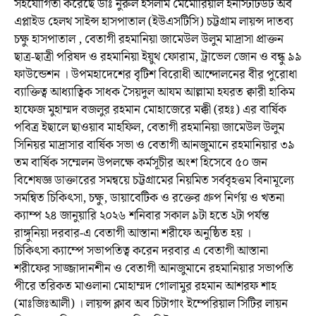
সহযোগিতা করেছে ডাঃ নুরুল ইসলাম মেমোরিয়াল ইনস্টিটিউট অব
এপ্লাইড হেলথ সাইন্স হাসপাতাল (ইউএসটিসি) চট্টগ্রাম লায়ন্স দাতব্য
চক্ষু হাসপাতাল , বেতাগী রহমানিয়া জামেউল উলুম মাদ্রাসা প্রাক্তন
ছাত্র-ছাত্রী পরিষদ ও রহমানিয়া ইয়ুথ ফোরাম, ট্রাভেল জোন ও বন্ধু ৯৯
ফাউন্ডেশন । উপমহাদেশের বৃটিশ বিরোধী আন্দোলনের বীর পুরোধা
ব্যাক্তিত্ব আধ্যাত্বিক সাধক সৈয়দুল আযম আল্লামা হযরত ক্বারী হাকিম
হাফেজ মুহাম্মদ বজলুর রহমান মোহাজেরে মক্কী (রহঃ) এর বার্ষিক
পবিত্র ইছালে ছাওয়াব মাহফিল, বেতাগী রহমানিয়া জামেউল উলুম
সিনিয়র মাদ্রাসার বার্ষিক সভা ও বেতাগী আনজুমানে রহমানিয়ার ৩৯
তম বার্ষিক সম্মেলন উপলক্ষে কর্মসূচীর অংশ হিসেবে ৫০ জন
বিশেষজ্ঞ ডাক্তারের সমন্বয়ে চট্টগ্রামের নিয়মিত সর্ববৃহত্তম বিনামূল্যে
সমন্বিত চিকিৎসা, চক্ষু, ডায়াবেটিক ও রক্তের গ্রুপ নির্ণয় ও খতনা
ক্যাম্প ২৪ জানুয়ারি ২০২৬ শনিবার সকাল ৯টা হতে ২টা পর্যন্ত
রাঙ্গুনিয়া দরবার-এ বেতাগী আস্তানা শরীফে অনুষ্ঠিত হয় ।
চিকিৎসা ক্যাম্পে সভাপতিত্ব করেন দরবার এ বেতাগী আস্তানা
শরীফের সাজ্জাদানশীন ও বেতাগী আনজুমানে রহমানিয়ার সভাপতি
পীরে তরিকত মাওলানা মোহাম্মদ গোলামুর রহমান আশরফ শাহ
(মাঃজিঃআলী) । লায়ন্স ক্লাব অব চিটাগাং ইম্পেরিয়াল সিটির লায়ন