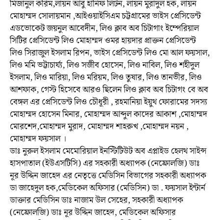
মিজানুল করিম,লায়ন আবু হানিফ লিটন, লায়ন মুরাদুল হক, লায়ন
মোহাম্মদ সোলায়মান ,আইওয়াইসিএম চট্টগ্রামের ভাইস প্রেসিডেন্ট
এডভোকেট জয়নুল আবেদীন, লিও ক্লাব অব চিটাগাং ইম্পেরিয়াল
সিটির প্রেসিডেন্ট লিও মোহাম্মদ ওমর হায়দার প্রাক্তন প্রেসিডেন্ট
লিও সিরাজুল ইসলাম রিপন, ভাইস প্রেসিডেন্ট লিও মো আল ফয়সাল,
লিও মমি ভট্টাচার্য্য, লিও সজীব হোসেন, লিও নাবিল, লিও শহীদুল
ইসলাম, লিও মারিয়া, লিও মরিয়ম, লিও তুষার, লিও তানভীর, লিও
আশফাক, গেস্ট হিসেবে আরও ছিলেন লিও ক্লাব অব চিটাগং বে অব
বেঙ্গল এর প্রেসিডেন্ট লিও চৌধূরী , রহমানিয়া ইয়ুথ ফোরামের সদস্য
মোহাম্মদ হোসেন মিনার, মোহাম্মদ আব্দুল কাদের আকাশ ,মোহাম্মদ
মোরশেদ,মোহাম্মদ মুরাদ, মোহাম্মদ শাহরুখ ,মোহাম্মদ নয়ন ,
মোহাম্মদ ফয়সাল ।
ডাঃ নুরুল ইসলাম মেমোরিয়াল ইনস্টিটিউট অব এপ্লাইড হেলথ সাইন্স
হাসপাতাল (ইউএসটিসি) এর সহকারী অধ্যাপক (নেফ্রোলজি) ডাঃ
নূর উদ্দিন জাহেদ এর নেতৃত্তে মেডিসিন বিভাগের সহকারী অধ্যাপক
ডা জাহেদুল হক,মেডিকেল অফিসার (মেডিসিন) ডা . ফয়সাল ইন্টার্ন
ডাক্তার মেডিসিন ডাঃ নাজাম উল সেহের, সহকারী অধ্যাপক
(নেফ্রোলজি) ডাঃ নূর উদ্দিন জাহেদ, মেডিকেল অফিসার