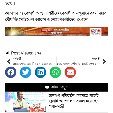
হচ্ছে ।
ক্যাপশন ঃ বেতাগী আস্তানা শরীফে বেতাগী আনজুমানে রহমানিয়ার
যৌথ ফ্রি মেডিকেল ক্যাম্পে অংশগ্রহনকারীদের একাংশ
Post Views:
১০৯
পূর্ববর্তী
পরবর্তী
বাংলাদেশকে আর বিভক্ত করতে দেবো না : ডা. শফিকুর রহমান
২৯৯ আসনে পৌঁছেছে ব্যালট পেপার, নির্বাচনের প্রস্তুতি সম্পন্ন : ইসি সচিব
আরও পড়ুন
জনগণ পরিবর্তন চেয়েছে বলেই
জুলাই আন্দোলন সফল হয়েছে:
প্রধানমন্ত্রী