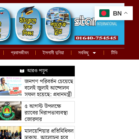
BN
প্রবাসজীবন
ইসলামী দুনিয়া
সবকিছু
টিভি
আরও পড়ুন
জনগণ পরিবর্তন চেয়েছে
বলেই জুলাই আন্দোলন
সফল হয়েছে: প্রধানমন্ত্রী
৫ আগস্ট উপলক্ষে
র‌্যাবের নিরাপত্তাব্যবস্থা
জোরদার
মালয়েশিয়ার প্রতিনিধিদল
ঢাকায়, আলোচনা হবে