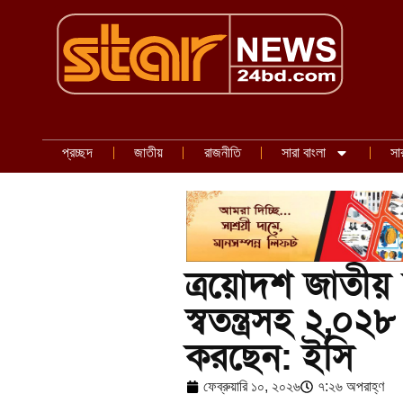
প্রচ্ছদ
জাতীয়
রাজনীতি
সারা বাংলা
সা
ত্রয়োদশ জাতীয়
স্বতন্ত্রসহ ২,০২৮
করছেন: ইসি
ফেব্রুয়ারি ১০, ২০২৬
৭:২৬ অপরাহ্ণ