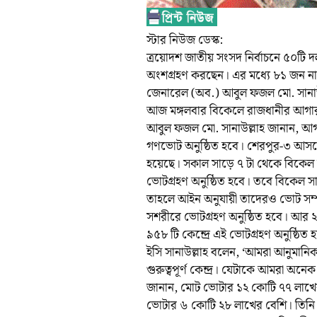
স্টার নিউজ ডেস্ক:
ত্রয়োদশ জাতীয় সংসদ নির্বাচনে ৫০টি দল এ
অংশগ্রহণ করছেন। এর মধ্যে ৮১ জন নারী 
জেনারেল (অব.) আবুল ফজল মো. সানাউ
আজ মঙ্গলবার বিকেলে রাজধানীর আগারগা
আবুল ফজল মো. সানাউল্লাহ জানান, আগা
গণভোট অনুষ্ঠিত হবে। শেরপুর-৩ আসনে
হয়েছে। সকাল সাড়ে ৭ টা থেকে বিকেল সাড়ে 
ভোটগ্রহণ অনুষ্ঠিত হবে। তবে বিকেল সা
তাহলে আইন অনুযায়ী তাদেরও ভোট সম্পন
সশরীরে ভোটগ্রহণ অনুষ্ঠিত হবে। আর ২৯
৯৫৮ টি কেন্দ্রে এই ভোটগ্রহণ অনুষ্ঠিত 
ইসি সানাউল্লাহ বলেন, ‘আমরা আনুমানিক
গুরুত্বপূর্ণ কেন্দ্র। যেটাকে আমরা অনেক
জানান, মোট ভোটার ১২ কোটি ৭৭ লাখের
ভোটার ৬ কোটি ২৮ লাখের বেশি। তিনি আ