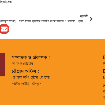
াংবাদিক।
পরবর্তী
২৯৯ আসনে পৌঁছেছে ব্যালট পেপার, নির্বাচনের প্রস্তুতি সম্পন্ন : ইসি সচিব
বৃহস্পতিবার ত্রয়োদশ জাতীয় সংসদ নির্বাচন ও গণভোট : প্রস্তুতি সম্পন্ন
সম্পাদক ও প্রকাশক :
E
আ ফ ম বোরহান
P
চট্টগ্রাম অফিস :
E
এপোলো শপিং সেন্টার ৩য় তলা,
s
কাজীর দেউড়ি, চট্টগ্রাম।
ঢ
ব
ব