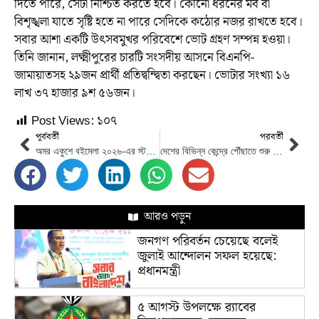
দিতে পারে, সেটা নিশ্চিত করতে হবে। কোনো ধরনের মব বা
বিশৃঙ্খলা যাতে সৃষ্টি হতে না পারে সেদিকে কঠোর নজর রাখতে হবে।
সবার আশা একটি উৎসবমুখর পরিবেশে ভোট গ্রহণ সম্পন্ন হওয়া।
তিনি জানান, লক্ষ্মীপুরের চারটি সংসদীয় আসনে বিএনপি-
জামায়াতসহ ২৯জন প্রার্থী প্রতিদ্বন্দ্বিতা করছেন। ভোটার সংখ্যা ১৬
লাখ ৩৭ হাজার ৯শ ৫৬জন।
Post Views:
১০৭
পূর্ববর্তী
পরবর্তী
অমর একুশে বইমেলা ২০২৬-এর স্টল ভাড়া ৫৫ শতাংশ মওকুফ
দেশের বিভিন্ন কেন্দ্রে পৌঁছাতে শুরু করেছে ব্যালট
আরও পড়ুন
জনগণ পরিবর্তন চেয়েছে বলেই
জুলাই আন্দোলন সফল হয়েছে:
প্রধানমন্ত্রী
৫ আগস্ট উপলক্ষে র‌্যাবের