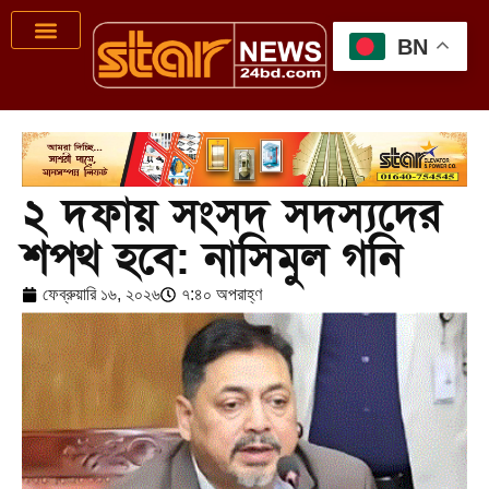
BN
২ দফায় সংসদ সদস্যদের
শপথ হবে: নাসিমুল গনি
ফেব্রুয়ারি ১৬, ২০২৬
৭:৪০ অপরাহ্ণ