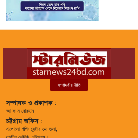
সম্পাদকীয় নীতি
সম্পাদক ও প্রকাশক :
আ ফ ম বোরহান
চট্টগ্রাম অফিস :
এপোলো শপিং সেন্টার ৩য় তলা,
কাজীর দেউড়ি, চট্টগ্রাম।