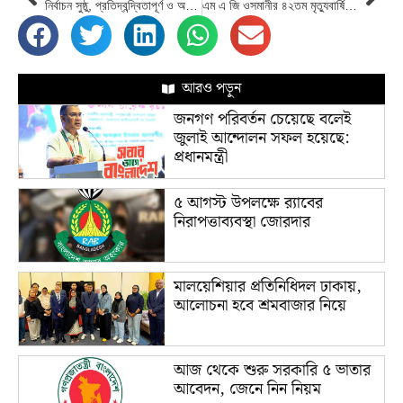
নির্বাচন সুষ্ঠু, প্রতিদ্বন্দ্বিতাপূর্ণ ও অন্তর্ভুক্তিমূলক হয়েছে : ইফতেখারুজ্জামান
এম এ জি ওসমানীর ৪২তম মৃত্যুবার্ষিকী পালন
আরও পড়ুন
জনগণ পরিবর্তন চেয়েছে বলেই
জুলাই আন্দোলন সফল হয়েছে:
প্রধানমন্ত্রী
৫ আগস্ট উপলক্ষে র‌্যাবের
নিরাপত্তাব্যবস্থা জোরদার
মালয়েশিয়ার প্রতিনিধিদল ঢাকায়,
আলোচনা হবে শ্রমবাজার নিয়ে
আজ থেকে শুরু সরকারি ৫ ভাতার
আবেদন, জেনে নিন নিয়ম