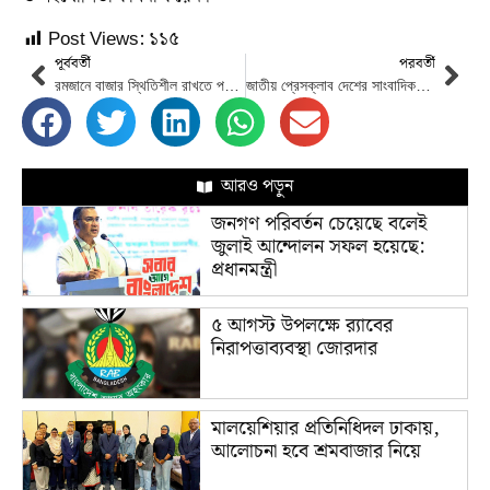
Post Views:
১১৫
পূর্ববর্তী
পরবর্তী
রমজানে বাজার স্থিতিশীল রাখতে পর্যাপ্ত পরিমাণ খাদ্য মজুত আছে : বাণিজ্যমন্ত্রী
জাতীয় প্রেসক্লাব দেশের সাংবাদিকদের মিলন কেন্দ্র- তথ্য ও সম্প্রচার মন্ত্রী
আরও পড়ুন
জনগণ পরিবর্তন চেয়েছে বলেই
জুলাই আন্দোলন সফল হয়েছে:
প্রধানমন্ত্রী
৫ আগস্ট উপলক্ষে র‌্যাবের
নিরাপত্তাব্যবস্থা জোরদার
মালয়েশিয়ার প্রতিনিধিদল ঢাকায়,
আলোচনা হবে শ্রমবাজার নিয়ে