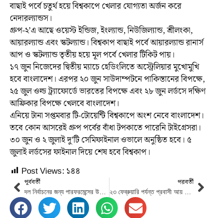
বাছাই পর্বে চতুর্থ হয়ে বিশ্বকাপে খেলার যোগ্যতা অর্জন করে
নেদারল্যান্ডস।
গ্রুপ-২’এ আছে ওয়েস্ট ইন্ডিজ, ইংল্যান্ড, নিউজিল্যান্ড, শ্রীলংকা,
আয়ারল্যান্ড এবং স্কটল্যান্ড। বিশ্বকাপ বাছাই পর্বে আয়ারল্যান্ড রানার্স
আপ ও স্কটল্যান্ড তৃতীয় হয়ে মূল পর্বে খেলার টিকিট পায়।
১৭ জুন নিজেদের দ্বিতীয় ম্যাচে হেডিংলিতে অস্ট্রেলিয়ার মুখোমুখি
হবে বাংলাদেশ। এরপর ২০ জুন সাউদাম্পটনে পাকিস্তানের বিপক্ষে,
২৫ জুল ওল্ড ট্র্যাফোর্ডে ভারতের বিপক্ষে এবং ২৮ জুন লর্ডসে দক্ষিণ
আফ্রিকার বিপক্ষে খেলবে বাংলাদেশ।
এনিয়ে টানা সপ্তমবার টি-টোয়েন্টি বিশ্বকাপে অংশ নেবে বাংলাদেশ।
তবে কোন আসরেই গ্রুপ পর্বের বাঁধা টপকাতে পারেনি টাইগ্রেসরা।
৩০ জুন ও ২ জুলাই দু’টি সেমিফাইনাল ওভালে অনুষ্ঠিত হবে। ৫
জুলাই লর্ডসের ফাইনাল দিয়ে শেষ হবে বিশ্বকাপ।
Post Views:
১৪৪
পূর্ববর্তী
পরবর্তী
দল নির্বাচনের জন্য পারফরমেন্সের উপর নির্ভর করা উচিত : মোমিনুল
২৩ ফেব্রুয়ারি পর্যন্ত প্রবাসী আয় ২ হাজার ৫৬৭ মিলিয়ন ডলার, প্রবৃদ্ধি ২৩.৬ শতাংশ