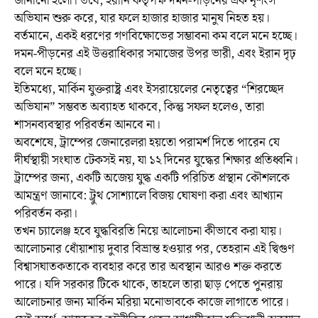
জানানো হলো। তবে, ইরানি কর্তৃপক্ষ দমন-পীড়নের এক নৃশংস
অভিযান শুরু করে, যার ফলে হাজার হাজার মানুষ নিহত হয়।
বর্তমানে, একই ধরণের গণবিক্ষোভের সম্ভাবনা কম বলে মনে হচ্ছে।
দমন-পীড়নের এই উত্তরাধিকার সমাজের উপর ভারী, এবং ইরান দৃঢ়
বলে মনে হচ্ছে।
ইতিমধ্যে, মার্কিন যুক্তরাষ্ট্র এবং ইসরায়েলের নেতৃত্বের “শিরচ্ছেদ
অভিযান” সম্ভবত অব্যাহত থাকবে, কিন্তু সফল হলেও, তারা
শাসনব্যবস্থার পরিবর্তন আনবে না।
অবশেষে, ট্রাম্পের জেনারেলরা হয়তো পরামর্শ দিতে পারেন যে
দীর্ঘস্থায়ী সংঘাত টেকসই নয়, যা ১২ দিনের যুদ্ধের শিক্ষার প্রতিধ্বনি।
ট্রাম্পের জন্য, একটি অজেয় যুদ্ধ একটি পরিচিত প্রস্থান কৌশলকে
আমন্ত্রণ জানাবে: ট্রুথ সোশ্যালে বিজয় ঘোষণা করা এবং আখ্যান
পরিবর্তন করা।
তখন চ্যালেঞ্জ হবে যুদ্ধবিরতি নিয়ে আলোচনা কীভাবে করা যায়।
আলোচনার ধোঁয়াশায় দুবার বিভ্রান্ত হওয়ার পর, তেহরান এই দ্বিগুণ
বিশ্বাসঘাতকতাকে ব্যবহার করে তার অবস্থান আরও শক্ত করতে
পারে। যদি সরকার টিকে থাকে, তাহলে তারা ছাড় পেতে পুনরায়
আলোচনার জন্য মার্কিন মরিয়া মনোভাবকে কাজে লাগাতে পারে।