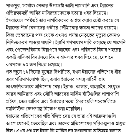
পাকপুর, সর্বোচ্চ নেতার উপদেষ্টা আলী শামখানি এবং ইরানের
প্রতিরক্ষামন্ত্রী আমির নাসিরজাদেহকে হত্যার খবর দিয়েছে।
ইসরায়েল স্পষ্টতই তার নাগরিকদের আশ্বস্ত করার চেষ্টা করছে যে
ইরানের শীর্ষ নেতাদের গভীরে পৌঁছানোর ক্ষমতা তাদের রয়েছে।
কিন্তু তেহরানের পক্ষ থেকে এখনও পর্যন্ত নেতৃত্বের মৃত্যুর কোনও
নিশ্চিতকরণ পাওয়া যায়নি। ইরানি গণমাধ্যম দাবি করেছে যে খামেনি
এবং পেজেশকিয়ান নিরাপদে আছেন এবং পরিবর্তে মিনাব শহরের
একটি বালিকা বিদ্যালয়ে বিমান হামলার খবর দিয়েছে, যেখানে
কমপক্ষে ৮০ জন নিহত হয়েছে।
গত জুনে ১২ দিনের যুদ্ধের বিপরীতে, যখন ইরানের প্রতিশোধ ধীর
এবং পরিমাপযোগ্য ছিল, এবার ইরানের সশস্ত্র বাহিনী প্রায়
তাৎক্ষণিকভাবে প্রতিশোধ নেয়। ইরাক, কাতার, বাহরাইন, সংযুক্ত
আরব আমিরাত এবং সৌদি আরবের মার্কিন ঘাঁটিগুলির পাশাপাশি
হাইফা, তেল আবিব এবং ইলাতের মতো ইসরায়েলি শহরগুলিতে
ব্যালিস্টিক ক্ষেপণাস্ত্র নিক্ষেপ করা হয়েছিল।
ইরানের প্রতিশোধের গতি ইঙ্গিত দেয় যে তারা এই আক্রমণগুলি
আগে থেকেই ভেবেছিল এবং তাদের প্রতিশোধের পরিকল্পনাও প্রস্তুত
ছিল। এখন প্রশ্ন হল ইরান কি মার্কিন দৃঢ় সংকল্পকে অতিক্রম করতে