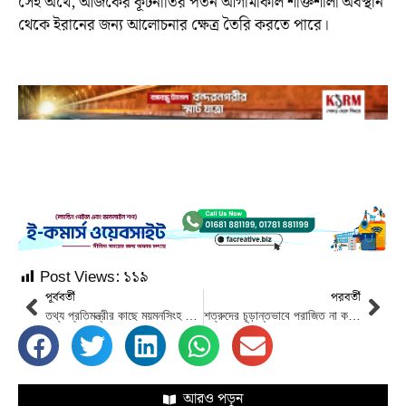
সেই অর্থে, আজকের কূটনীতির পতন আগামীকাল শক্তিশালী অবস্থান
থেকে ইরানের জন্য আলোচনার ক্ষেত্র তৈরি করতে পারে।
Post Views:
১১৯
পূর্ববর্তী
পরবর্তী
তথ্য প্রতিমন্ত্রীর কাছে ময়মনসিংহ বিভাগীয় তথ্য কমপ্লেক্সের অগ্রগতি প্রতিবেদন হস্তান্তর
শত্রুদের চূড়ান্তভাবে পরাজিত না করা পর্যন্ত এই অভিযান নিরলসভাবে অব্যাহত থাকবে-আইআরজিসি
আরও পড়ুন