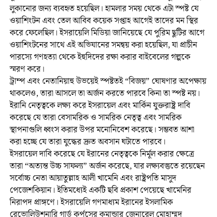
লুকানোর জন্য ব্যবহৃত হয়েছিল। হামলার সময় থেকে এটা স্পষ্ট যে
ওয়াশিংটন এবং তেল আবিব কয়েক সপ্তাহ আগেই তাদের মন স্থির
করে ফেলেছিল। ইসরায়েলি মিডিয়া জানিয়েছে যে পুরিম ছুটির আগে
ওয়াশিংটনের সাথে এই অভিযানের সমন্বয় করা হয়েছিল, যা প্রাচীন
পারস্যে গণহত্যা থেকে ইহুদিদের রক্ষা করার বাইবেলের গল্পকে
স্মরণ করে।
ট্রাম্প এবং নেতানিয়াহু উভয়েই স্পষ্টতই “বিজয়” ঘোষণার অপেক্ষায়
থাকলেও, তারা আসলে তা অর্জন করতে পারবে কিনা তা স্পষ্ট নয়।
ইরানি নেতৃত্বকে লক্ষ্য করে ইসরায়েল এবং মার্কিন যুক্তরাষ্ট্র দাবি
করেছে যে তারা বেসামরিক ও সামরিক নেতৃত্ব এবং সামরিক
স্থাপনাগুলি ধ্বংস করার উপর মনোনিবেশ করেছে। সম্ভবত আশা
করা হচ্ছে যে তারা যুদ্ধের দ্রুত অবসান ঘটাতে পারবে।
ইসরায়েল দাবি করেছে যে ইরানের নেতৃত্বকে নির্মূল করার ক্ষেত্রে
তারা “অত্যন্ত উচ্চ সাফল্য” অর্জন করেছে, যার লক্ষ্যবস্তুতে রয়েছেন
সর্বোচ্চ নেতা আয়াতুল্লাহ আলী খামেনি এবং রাষ্ট্রপতি মাসুদ
পেজেশকিয়ান। ইতিমধ্যেই একটি ছবি প্রকাশ পেয়েছে খামেনির
নিরাপদ প্রাঙ্গণে। ইসরায়েলি গণমাধ্যম ইরানের ইসলামিক
রেভোলিউশনারি গার্ড কর্পসের কমান্ডার জেনারেল মোহাম্মদ