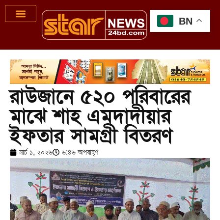
BN
রাউজানে ৫২০ পরিবারের
মাঝে শাহ এমদাদীয়ার
ইফতার সামগ্রী বিতরণ
মার্চ ১, ২০২৬
৬:৪৬ অপরাহ্ণ