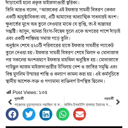
দাঁড়ানোই হলো প্রকৃত মাইজভাণ্ডারী ত্বরিকা।
তিনি আরও বলেন, “আজকের এই ইফতার সামগ্রী বিতরণ কেবল
একটি আনুষ্ঠানিকতা নয়, এটি আমাদের আধ্যাত্মিক সাধনারই অংশ।
ক্ষুধার্তের মুখে অন্ন তুলে দেওয়ার মাঝে যে তৃপ্তি, তা-ই আল্লাহর
সন্তুষ্টি। আসুন, আমরা হিংসা-বিদ্বেষ ভুলে একে অপরের পাশে দাঁড়াই
এবং একটি শান্তিময় সমাজ গড়ে তুলি।
অনুষ্ঠান শেষে ৫২০টি পরিবারের হাতে ইফতার সামগ্রীর প্যাকেট
তুলে দেওয়া হয়। ইফতার সামগ্রী বিতরণ শেষে মিলাদ ও মোনাজাত
পর সকলের অংশগ্রহণে ইফতার মাহফিল অনুষ্ঠিত হয়। মোনাজাতে
গাউছুল আজম মাইজভাণ্ডারীর উসিলায় দেশ ও জাতির সমৃদ্ধি এবং
বিশ্ব মুসলিম উম্মাহর শান্তি ও কল্যাণ কামনা করা হয়। এই কর্মসূচিতে
স্থানীয় আশেক-ভক্ত ও গণ্যমান্য ব্যক্তিবর্গ উপস্থিত ছিলেন।
Post Views:
১৩৫
পূর্ববর্তী
পরবর্তী
শত্রুদের চূড়ান্তভাবে পরাজিত না করা পর্যন্ত এই অভিযান নিরলসভাবে অব্যাহত থাকবে-আইআরজিসি
মার্কিন-ইসরাইলি হামলায় ইরানের সর্বোচ্চ নেতা খামেনি নিহত