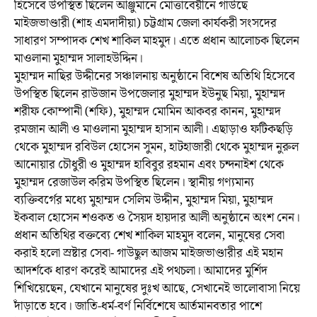
হিসেবে উপস্থিত ছিলেন আঞ্জুমানে মোত্তাবেয়ীনে গাউছে
মাইজভাণ্ডারী (শাহ এমদাদীয়া) চট্টগ্রাম জেলা কার্যকরী সংসদের
সাধারণ সম্পাদক শেখ শাকিল মাহমুদ। এতে প্রধান আলোচক ছিলেন
মাওলানা মুহাম্মদ সালাহউদ্দিন।
মুহাম্মদ নাছির উদ্দীনের সঞ্চালনায় অনুষ্ঠানে বিশেষ অতিথি হিসেবে
উপস্থিত ছিলেন রাউজান উপজেলার মুহাম্মদ ইউনুছ মিয়া, মুহাম্মদ
শরীফ কোম্পানী (শফি), মুহাম্মদ মোমিন আকবর কানন, মুহাম্মদ
রমজান আলী ও মাওলানা মুহাম্মদ হাসান আলী। এছাড়াও ফটিকছড়ি
থেকে মুহাম্মদ রবিউল হোসেন সুমন, হাটহাজারী থেকে মুহাম্মদ নুরুল
আনোয়ার চৌধুরী ও মুহাম্মদ হাবিবুর রহমান এবং চন্দনাইশ থেকে
মুহাম্মদ রেজাউল করিম উপস্থিত ছিলেন। স্থানীয় গণ্যমান্য
ব্যক্তিবর্গের মধ্যে মুহাম্মদ সেলিম উদ্দীন, মুহাম্মদ মিয়া, মুহাম্মদ
ইকবাল হোসেন শওকত ও সৈয়দ হায়দার আলী অনুষ্ঠানে অংশ নেন।
প্রধান অতিথির বক্তব্যে শেখ শাকিল মাহমুদ বলেন, মানুষের সেবা
করাই হলো স্রষ্টার সেবা- গাউছুল আজম মাইজভাণ্ডারীর এই মহান
আদর্শকে ধারণ করেই আমাদের এই পথচলা। আমাদের মুর্শিদ
শিখিয়েছেন, যেখানে মানুষের দুঃখ আছে, সেখানেই ভালোবাসা নিয়ে
দাঁড়াতে হবে। জাতি-ধর্ম-বর্ণ নির্বিশেষে আর্তমানবতার পাশে