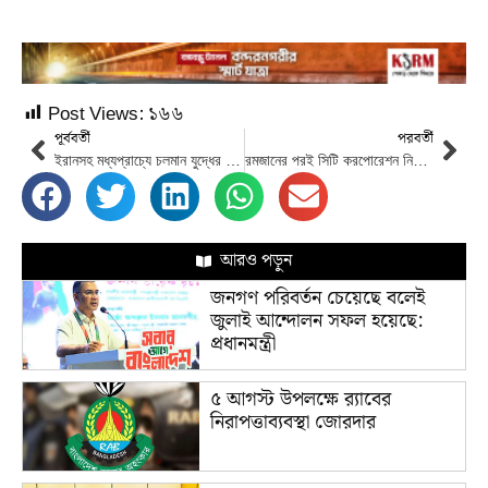
Post Views:
১৬৬
পূর্ববর্তী
পরবর্তী
ইরানসহ মধ্যপ্রাচ্যে চলমান যুদ্ধের প্রেক্ষিতে বাংলাদেশিদের খোঁজ রাখছেন প্রধানমন্ত্রী
রমজানের পরই সিটি করপোরেশন নির্বাচন : ইসি আব্দুর রহমানেল মাছউদ
আরও পড়ুন
জনগণ পরিবর্তন চেয়েছে বলেই
জুলাই আন্দোলন সফল হয়েছে:
প্রধানমন্ত্রী
৫ আগস্ট উপলক্ষে র‌্যাবের
নিরাপত্তাব্যবস্থা জোরদার