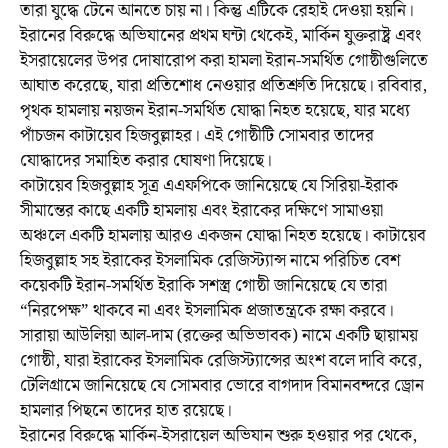
তারা যুদ্ধে টেনে আনতে চায় না। কিন্তু এটিকে রেহাই দেওয়া হয়নি।
ইরানের বিরুদ্ধে অভিযানের প্রথম ঘন্টা থেকেই, মার্কিন যুক্তরাষ্ট্র এবং
ইসরায়েলের উপর দোষারোপ করা হামলা ইরান-সমর্থিত গোষ্ঠীগুলিতে
আঘাত করেছে, যারা প্রতিশোধ নেওয়ার প্রতিশ্রুতি দিয়েছে। রবিবার,
পৃথক হামলায় নয়জন ইরান-সমর্থিত যোদ্ধা নিহত হয়েছে, যার মধ্যে
পাঁচজন কাটায়েব হিজবুল্লাহর। এই গোষ্ঠীটি সোমবার তাদের
যোদ্ধাদের সমাহিত করার ঘোষণা দিয়েছে।
কাটায়েব হিজবুল্লাহ সূত্র এএফপিকে জানিয়েছে যে সিরিয়া-ইরাক
সীমান্তের কাছে একটি হামলায় এবং ইরাকের দক্ষিণে সামাওয়া
অঞ্চলে একটি হামলায় আরও একজন যোদ্ধা নিহত হয়েছে। কাটায়েব
হিজবুল্লাহ সহ ইরাকের ইসলামিক রেজিস্ট্যান্স নামে পরিচিত বেশ
কয়েকটি ইরান-সমর্থিত ইরাকি সশস্ত্র গোষ্ঠী জানিয়েছে যে তারা
“নিরপেক্ষ” থাকবে না এবং ইসলামিক প্রজাতন্ত্রকে রক্ষা করবে।
সারায়া আউলিয়া আল-দাম (রক্তের অভিভাবক) নামে একটি ছায়াময়
গোষ্ঠী, যারা ইরাকের ইসলামিক রেজিস্ট্যান্সের অংশ বলে দাবি করে,
টেলিগ্রামে জানিয়েছে যে সোমবার ভোরে বাগদাদ বিমানবন্দরে ড্রোন
হামলার পিছনে তাদের হাত রয়েছে।
ইরানের বিরুদ্ধে মার্কিন-ইসরায়েল অভিযান শুরু হওয়ার পর থেকে,