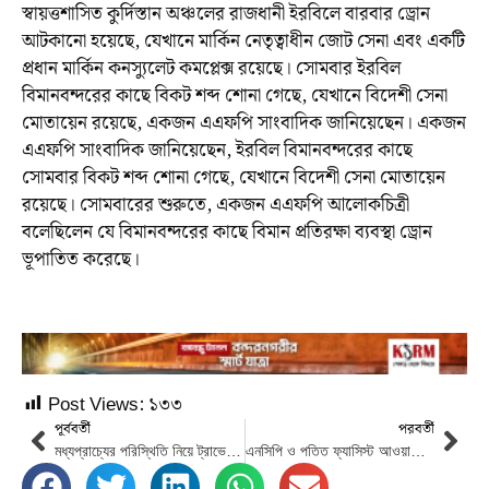
স্বায়ত্তশাসিত কুর্দিস্তান অঞ্চলের রাজধানী ইরবিলে বারবার ড্রোন
আটকানো হয়েছে, যেখানে মার্কিন নেতৃত্বাধীন জোট সেনা এবং একটি
প্রধান মার্কিন কনস্যুলেট কমপ্লেক্স রয়েছে। সোমবার ইরবিল
বিমানবন্দরের কাছে বিকট শব্দ শোনা গেছে, যেখানে বিদেশী সেনা
মোতায়েন রয়েছে, একজন এএফপি সাংবাদিক জানিয়েছেন। একজন
এএফপি সাংবাদিক জানিয়েছেন, ইরবিল বিমানবন্দরের কাছে
সোমবার বিকট শব্দ শোনা গেছে, যেখানে বিদেশী সেনা মোতায়েন
রয়েছে। সোমবারের শুরুতে, একজন এএফপি আলোকচিত্রী
বলেছিলেন যে বিমানবন্দরের কাছে বিমান প্রতিরক্ষা ব্যবস্থা ড্রোন
ভূপাতিত করেছে।
Post Views:
১৩৩
পূর্ববর্তী
পরবর্তী
মধ্যপ্রাচ্যের পরিস্থিতি নিয়ে ট্রাভেল এজেন্সি ও আকাশপথের যাত্রীদের জন্য নতুন নির্দেশনা
এনসিপি ও পতিত ফ্যাসিস্ট আওয়ামী লীগ একসাথে থাকতে পারে না: নাহিদ ইসলাম