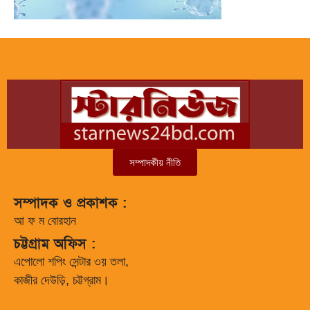
সম্পাদকীয় নীতি
সম্পাদক ও প্রকাশক :
আ ফ ম বোরহান
চট্টগ্রাম অফিস :
এপোলো শপিং সেন্টার ৩য় তলা,
কাজীর দেউড়ি, চট্টগ্রাম।