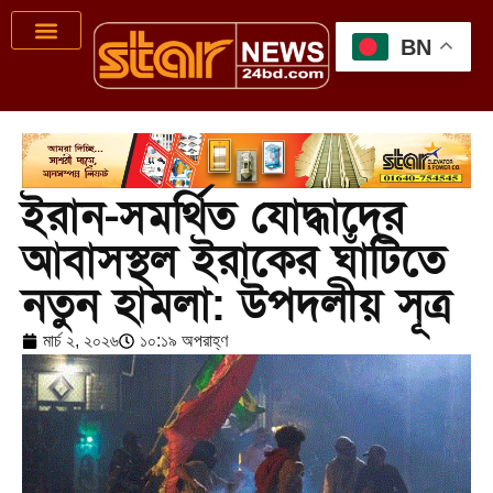
BN
ইরান-সমর্থিত যোদ্ধাদের
আবাসস্থল ইরাকের ঘাঁটিতে
নতুন হামলা: উপদলীয় সূত্র
মার্চ ২, ২০২৬
১০:১৯ অপরাহ্ণ