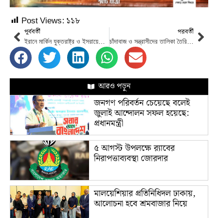
Post Views:
১১৮
পূর্ববর্তী
পরবর্তী
ইরানে মার্কিন যুক্তরাষ্ট্র ও ইসরায়েলের হামলার পর মধ্যপ্রাচ্যে ৩ হাজারেরও বেশি ফ্লাইট বাতিল
চাঁদাবাজ ও সন্ত্রাসীদের তালিকা তৈরি করে আইনের আওতায় আনা হবে: স্বরাষ্ট্রমন্ত্রী
আরও পড়ুন
জনগণ পরিবর্তন চেয়েছে বলেই
জুলাই আন্দোলন সফল হয়েছে:
প্রধানমন্ত্রী
৫ আগস্ট উপলক্ষে র‌্যাবের
নিরাপত্তাব্যবস্থা জোরদার
মালয়েশিয়ার প্রতিনিধিদল ঢাকায়,
আলোচনা হবে শ্রমবাজার নিয়ে