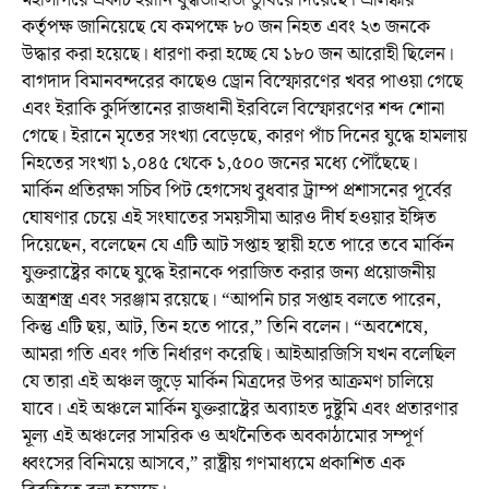
মহাসাগরে একটি ইরানি যুদ্ধজাহাজ ডুবিয়ে দিয়েছে। শ্রীলঙ্কার
কর্তৃপক্ষ জানিয়েছে যে কমপক্ষে ৮০ জন নিহত এবং ২৩ জনকে
উদ্ধার করা হয়েছে। ধারণা করা হচ্ছে যে ১৮০ জন আরোহী ছিলেন।
বাগদাদ বিমানবন্দরের কাছেও ড্রোন বিস্ফোরণের খবর পাওয়া গেছে
এবং ইরাকি কুর্দিস্তানের রাজধানী ইরবিলে বিস্ফোরণের শব্দ শোনা
গেছে। ইরানে মৃতের সংখ্যা বেড়েছে, কারণ পাঁচ দিনের যুদ্ধে হামলায়
নিহতের সংখ্যা ১,০৪৫ থেকে ১,৫০০ জনের মধ্যে পৌঁছেছে।
মার্কিন প্রতিরক্ষা সচিব পিট হেগসেথ বুধবার ট্রাম্প প্রশাসনের পূর্বের
ঘোষণার চেয়ে এই সংঘাতের সময়সীমা আরও দীর্ঘ হওয়ার ইঙ্গিত
দিয়েছেন, বলেছেন যে এটি আট সপ্তাহ স্থায়ী হতে পারে তবে মার্কিন
যুক্তরাষ্ট্রের কাছে যুদ্ধে ইরানকে পরাজিত করার জন্য প্রয়োজনীয়
অস্ত্রশস্ত্র এবং সরঞ্জাম রয়েছে। “আপনি চার সপ্তাহ বলতে পারেন,
কিন্তু এটি ছয়, আট, তিন হতে পারে,” তিনি বলেন। “অবশেষে,
আমরা গতি এবং গতি নির্ধারণ করেছি। আইআরজিসি যখন বলেছিল
যে তারা এই অঞ্চল জুড়ে মার্কিন মিত্রদের উপর আক্রমণ চালিয়ে
যাবে। এই অঞ্চলে মার্কিন যুক্তরাষ্ট্রের অব্যাহত দুষ্টুমি এবং প্রতারণার
মূল্য এই অঞ্চলের সামরিক ও অর্থনৈতিক অবকাঠামোর সম্পূর্ণ
ধ্বংসের বিনিময়ে আসবে,” রাষ্ট্রীয় গণমাধ্যমে প্রকাশিত এক