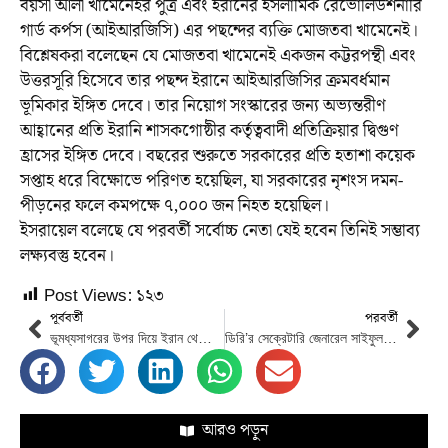
বয়সী আলী খামেনেইর পুত্র এবং ইরানের ইসলামিক রেভোলিউশনারি
গার্ড কর্পস (আইআরজিসি) এর পছন্দের ব্যক্তি মোজতবা খামেনেই।
বিশ্লেষকরা বলেছেন যে মোজতবা খামেনেই একজন কট্টরপন্থী এবং
উত্তরসূরি হিসেবে তার পছন্দ ইরানে আইআরজিসির ক্রমবর্ধমান
ভূমিকার ইঙ্গিত দেবে। তার নিয়োগ সংস্কারের জন্য অভ্যন্তরীণ
আহ্বানের প্রতি ইরানি শাসকগোষ্ঠীর কর্তৃত্ববাদী প্রতিক্রিয়ার দ্বিগুণ
হ্রাসের ইঙ্গিত দেবে। বছরের শুরুতে সরকারের প্রতি হতাশা কয়েক
সপ্তাহ ধরে বিক্ষোভে পরিণত হয়েছিল, যা সরকারের নৃশংস দমন-
পীড়নের ফলে কমপক্ষে ৭,০০০ জন নিহত হয়েছিল।
ইসরায়েল বলেছে যে পরবর্তী সর্বোচ্চ নেতা যেই হবেন তিনিই সম্ভাব্য
লক্ষ্যবস্তু হবেন।
Post Views:
১২৩
পূর্ববর্তী
পরবর্তী
ভূমধ্যসাগরের উপর দিয়ে ইরান থেকে ছোড়া ক্ষেপণাস্ত্রটি ন্যাটো প্রতিরক্ষা ধ্বংস করেছে: তুর্কি
ডিরি’র সেক্রেটারি জেনারেল সাইফুল আচফিয়ার পদোন্নতি ও পিএইচডি অর্জন
আরও পড়ুন