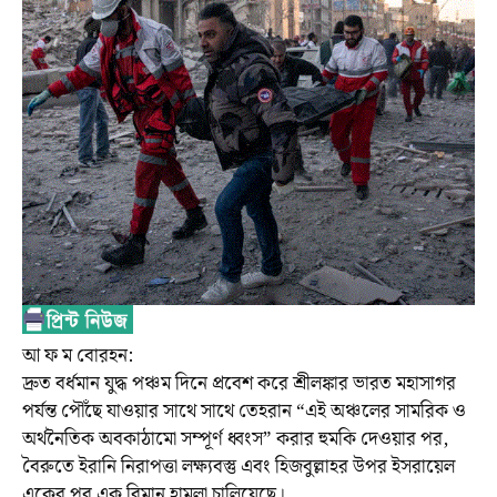
আ ফ ম বোরহন:
দ্রুত বর্ধমান যুদ্ধ পঞ্চম দিনে প্রবেশ করে শ্রীলঙ্কার ভারত মহাসাগর
পর্যন্ত পৌঁছে যাওয়ার সাথে সাথে তেহরান “এই অঞ্চলের সামরিক ও
অর্থনৈতিক অবকাঠামো সম্পূর্ণ ধ্বংস” করার হুমকি দেওয়ার পর,
বৈরুতে ইরানি নিরাপত্তা লক্ষ্যবস্তু এবং হিজবুল্লাহর উপর ইসরায়েল
একের পর এক বিমান হামলা চালিয়েছে।