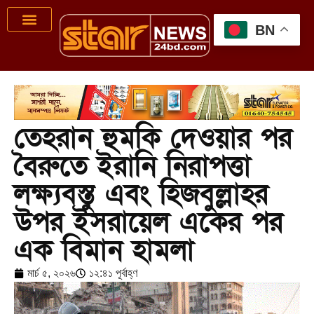
BN
তেহরান হুমকি দেওয়ার পর
বৈরুতে ইরানি নিরাপত্তা
লক্ষ্যবস্তু এবং হিজবুল্লাহর
উপর ইসরায়েল একের পর
এক বিমান হামলা
মার্চ ৫, ২০২৬
১২:৪১ পূর্বাহ্ণ