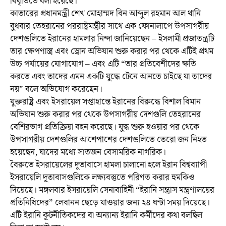
বিবৃতিতে বলা হয়েছে।
কাতারের প্রধানমন্ত্রী শেখ মোহাম্মদ বিন আব্দুল রহমান আল থানি
বুধবার তেহরানের পররাষ্ট্রমন্ত্রীর সাথে এক ফোনালাপে উপসাগরীয়
দেশগুলিতে ইরানের হামলার নিন্দা জানিয়েছেন – ইসলামী প্রজাতন্ত্রটি
তার ক্ষেপণাস্ত্র এবং ড্রোন অভিযান শুরু করার পর থেকে এটিই প্রথম
উচ্চ পর্যায়ের যোগাযোগ – এবং এটি “তার প্রতিবেশীদের ক্ষতি
করতে এবং তাদের এমন একটি যুদ্ধে টেনে আনতে চাইছে যা তাদের
নয়” বলে অভিযোগ করেছেন।
যুক্তরাষ্ট্র এবং ইসরায়েল সপ্তাহান্তে ইরানের বিরুদ্ধে বিশাল বিমান
অভিযান শুরু করার পর থেকে উপসাগরীয় দেশগুলি তেহরানের
বেশিরভাগ প্রতিক্রিয়া বহন করেছে। যুদ্ধ শুরু হওয়ার পর থেকে
উপসাগরীয় দেশগুলির আশেপাশের দেশগুলিতে তেরো জন নিহত
হয়েছেন, যাদের মধ্যে সাতজন বেসামরিক নাগরিক।
বৈরুতে ইসরায়েলের দূতাবাসে হামলা চালানো হলে ইরান বিশ্বব্যাপী
ইসরায়েলি দূতাবাসগুলিকে লক্ষ্যবস্তুতে পরিণত করার হুমকিও
দিয়েছে। মঙ্গলবার ইসরায়েলি সেনাবাহিনী “ইরানি সন্ত্রাস মন্ত্রণালয়ের
প্রতিনিধিদের” লেবানন ছেড়ে যাওয়ার জন্য ২৪ ঘন্টা সময় দিয়েছে।
এটি ইরানি কূটনীতিকদের বা অন্যান্য ইরানি কর্মীদের কথা বলছিল