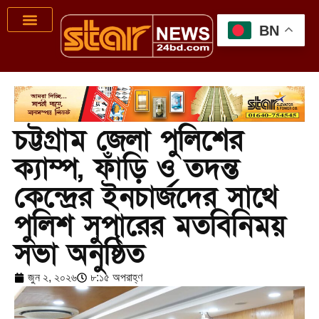
BN
চট্টগ্রাম জেলা পুলিশের
ক্যাম্প, ফাঁড়ি ও তদন্ত
কেন্দ্রের ইনচার্জদের সাথে
পুলিশ সুপারের মতবিনিময়
সভা অনুষ্ঠিত
জুন ২, ২০২৬
৮:১৫ অপরাহ্ণ