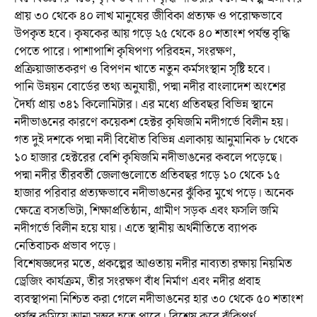
প্রায় ৩০ থেকে ৪০ লাখ মানুষের জীবিকা প্রত্যক্ষ ও পরোক্ষভাবে
উপকৃত হবে। কৃষকের আয় গড়ে ২৫ থেকে ৪০ শতাংশ পর্যন্ত বৃদ্ধি
পেতে পারে। পাশাপাশি কৃষিপণ্য পরিবহন, সংরক্ষণ,
প্রক্রিয়াজাতকরণ ও বিপণন খাতে নতুন কর্মসংস্থান সৃষ্টি হবে।
পানি উন্নয়ন বোর্ডের তথ্য অনুযায়ী, পদ্মা নদীর বাংলাদেশ অংশের
দৈর্ঘ্য প্রায় ৩৪১ কিলোমিটার। এর মধ্যে প্রতিবছর বিভিন্ন স্থানে
নদীভাঙনের কারণে কয়েকশ হেক্টর কৃষিজমি নদীগর্ভে বিলীন হয়।
গত দুই দশকে পদ্মা নদী বিধৌত বিভিন্ন এলাকায় আনুমানিক ৮ থেকে
১০ হাজার হেক্টরের বেশি কৃষিজমি নদীভাঙনের কবলে পড়েছে।
পদ্মা নদীর তীরবর্তী জেলাগুলোতে প্রতিবছর গড়ে ১০ থেকে ১৫
হাজার পরিবার প্রত্যক্ষভাবে নদীভাঙনের ঝুঁকির মুখে পড়ে। অনেক
ক্ষেত্রে বসতভিটা, শিক্ষাপ্রতিষ্ঠান, গ্রামীণ সড়ক এবং ফসলি জমি
নদীগর্ভে বিলীন হয়ে যায়। এতে স্থানীয় অর্থনীতিতে ব্যাপক
নেতিবাচক প্রভাব পড়ে।
বিশেষজ্ঞদের মতে, প্রকল্পের আওতায় নদীর নাব্যতা রক্ষায় নিয়মিত
ড্রেজিং কার্যক্রম, তীর সংরক্ষণ বাঁধ নির্মাণ এবং নদীর প্রবাহ
ব্যবস্থাপনা নিশ্চিত করা গেলে নদীভাঙনের হার ৩০ থেকে ৫০ শতাংশ
পর্যন্ত কমিয়ে আনা সম্ভব হতে পারে। বিশেষ করে ঝুঁকিপূর্ণ