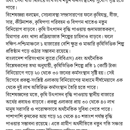
এবং সেবা খাত মিলিয়ে লাখ লাখ নতুন কর্মসংস্থানের সুযোগ সৃষ্টি হতে
পারে।
বিশেষজ্ঞরা বলছেন, সেচব্যবস্থা সম্প্রসারণের ফলে কৃষিযন্ত্র, বীজ,
সার, কীটনাশক, কৃষিপণ্য পরিবহন ও বিপণন খাতেও নতুন
বিনিয়োগ বাড়বে। কৃষি উৎপাদন বৃদ্ধি পাওয়ায় গুদামজাতকরণ,
হিমাগার এবং খাদ্য প্রক্রিয়াজাত শিল্পের চাহিদাও বাড়বে। ফলে
দক্ষিণ-পশ্চিমাঞ্চলে ১ হাজারের বেশি ক্ষুদ্র ও মাঝারি কৃষিভিত্তিক শিল্প
প্রতিষ্ঠান গড়ে ওঠার সম্ভাবনা রয়েছে।
বাংলাদেশ পরিসংখ্যান ব্যুরো (বিবিএস) এবং অর্থনৈতিক
বিশ্লেষকদের তথ্য অনুযায়ী, কৃষিভিত্তিক শিল্পে প্রতি ১ কোটি টাকা
বিনিয়োগে গড়ে ২০ থেকে ৩০ জনের কর্মসংস্থান সৃষ্টি হয়। সেই
হিসেবে প্রকল্প-সংশ্লিষ্ট এলাকায় বিনিয়োগের মাধ্যমে দীর্ঘমেয়াদে এক
থেকে দুই লাখ অতিরিক্ত কর্মসংস্থান তৈরি হতে পারে।
বিশেষজ্ঞদের মতে, কৃষি উৎপাদন বৃদ্ধি পাওয়ায় স্থানীয় বাজারে
অর্থের প্রবাহও বাড়বে। প্রকল্প এলাকার প্রায় ৩০ থেকে ৪০ লাখ
মানুষ সরাসরি ও পরোক্ষভাবে অর্থনৈতিক সুবিধা পেতে পারে।
পাশাপাশি কৃষকের আয় গড়ে ২৫ থেকে ৪০ শতাংশ পর্যন্ত বৃদ্ধি
পাওয়ার সম্ভাবনা রয়েছে। এতে গ্রামীণ অর্থনীতিতে নতুন গতি সঞ্চার