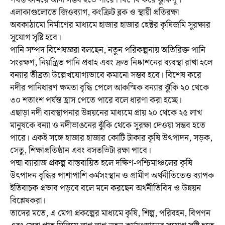
এলাকাগুলোতে জিওব্যাগ, কংক্রিট ব্লক ও স্থায়ী প্রতিরক্ষা
অবকাঠামো নির্মাণের মাধ্যমে হাজার হাজার হেক্টর কৃষিজমি সুরক্ষার
সুযোগ সৃষ্টি হবে।
পানি সম্পদ বিশেষজ্ঞরা বলছেন, নতুন পরিকল্পনায় অতিরিক্ত পানি
সংরক্ষণ, নিয়ন্ত্রিত পানি প্রবাহ এবং দ্রুত নিষ্কাশনের ব্যবস্থা রাখা হলে
বন্যার তীব্রতা উল্লেখযোগ্যভাবে কমানো সম্ভব হবে। বিশেষ করে
নদীর পানিধারণ ক্ষমতা বৃদ্ধি পেলে আকস্মিক বন্যার ঝুঁকি ২০ থেকে
৩০ শতাংশ পর্যন্ত হ্রাস পেতে পারে বলে ধারণা করা হচ্ছে।
এছাড়া নদী ব্যবস্থাপনার উন্নয়নের মাধ্যমে প্রায় ২০ থেকে ২৫ লাখ
মানুষকে বন্যা ও নদীভাঙনের ঝুঁকি থেকে সুরক্ষা দেওয়া সম্ভব হতে
পারে। একই সঙ্গে হাজার হাজার কোটি টাকার কৃষি উৎপাদন, সড়ক,
সেতু, শিক্ষাপ্রতিষ্ঠান এবং বসতভিটা রক্ষা পাবে।
পদ্মা ব্যারাজ প্রকল্প বাস্তবায়িত হলে দক্ষিণ-পশ্চিমাঞ্চলের কৃষি
উৎপাদন বৃদ্ধির পাশাপাশি কর্মসংস্থান ও গ্রামীণ অর্থনীতিতেও ব্যাপক
ইতিবাচক প্রভাব পড়বে বলে মনে করছেন অর্থনীতিবিদ ও উন্নয়ন
বিশ্লেষকরা।
তাদের মতে, এ মেগা প্রকল্পের মাধ্যমে কৃষি, শিল্প, পরিবহন, বিপণন