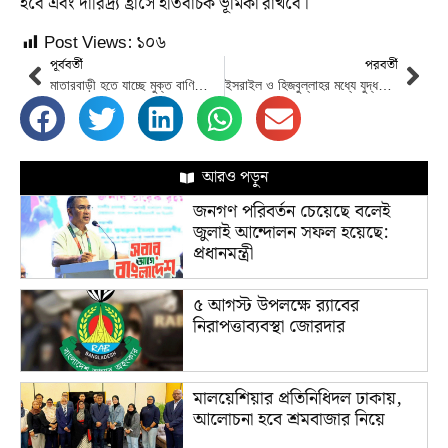
হবে এবং দারিদ্র্য হ্রাসে ইতিবাচক ভূমিকা রাখবে।
Post Views:
১০৬
পূর্ববর্তী
পরবর্তী
মাতারবাড়ী হতে যাচ্ছে মুক্ত বাণিজ্যিক অঞ্চল
ইসরাইল ও হিজবুল্লাহর মধ্যে যুদ্ধবিরতি
আরও পড়ুন
জনগণ পরিবর্তন চেয়েছে বলেই
জুলাই আন্দোলন সফল হয়েছে:
প্রধানমন্ত্রী
৫ আগস্ট উপলক্ষে র‌্যাবের
নিরাপত্তাব্যবস্থা জোরদার
মালয়েশিয়ার প্রতিনিধিদল ঢাকায়,
আলোচনা হবে শ্রমবাজার নিয়ে