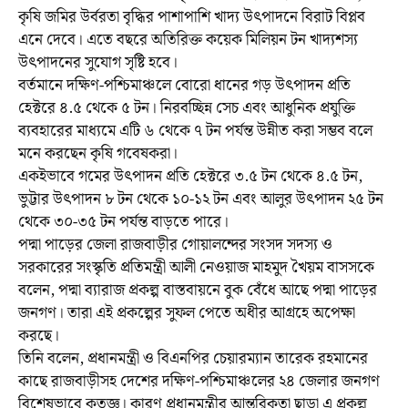
কৃষি জমির উর্বরতা বৃদ্ধির পাশাপাশি খাদ্য উৎপাদনে বিরাট বিপ্লব
এনে দেবে। এতে বছরে অতিরিক্ত কয়েক মিলিয়ন টন খাদ্যশস্য
উৎপাদনের সুযোগ সৃষ্টি হবে।
বর্তমানে দক্ষিণ-পশ্চিমাঞ্চলে বোরো ধানের গড় উৎপাদন প্রতি
হেক্টরে ৪.৫ থেকে ৫ টন। নিরবচ্ছিন্ন সেচ এবং আধুনিক প্রযুক্তি
ব্যবহারের মাধ্যমে এটি ৬ থেকে ৭ টন পর্যন্ত উন্নীত করা সম্ভব বলে
মনে করছেন কৃষি গবেষকরা।
একইভাবে গমের উৎপাদন প্রতি হেক্টরে ৩.৫ টন থেকে ৪.৫ টন,
ভুট্টার উৎপাদন ৮ টন থেকে ১০-১২ টন এবং আলুর উৎপাদন ২৫ টন
থেকে ৩০-৩৫ টন পর্যন্ত বাড়তে পারে।
পদ্মা পাড়ের জেলা রাজবাড়ীর গোয়ালন্দের সংসদ সদস্য ও
সরকারের সংস্কৃতি প্রতিমন্ত্রী আলী নেওয়াজ মাহমুদ খৈয়ম বাসসকে
বলেন, পদ্মা ব্যারাজ প্রকল্প বাস্তবায়নে বুক বেঁধে আছে পদ্মা পাড়ের
জনগণ। তারা এই প্রকল্পের সুফল পেতে অধীর আগ্রহে অপেক্ষা
করছে।
তিনি বলেন, প্রধানমন্ত্রী ও বিএনপির চেয়ারম্যান তারেক রহমানের
কাছে রাজবাড়ীসহ দেশের দক্ষিণ-পশ্চিমাঞ্চলের ২৪ জেলার জনগণ
বিশেষভাবে কৃতজ্ঞ। কারণ প্রধানমন্ত্রীর আন্তরিকতা ছাড়া এ প্রকল্প