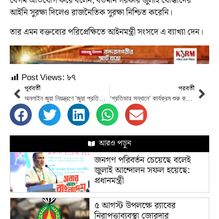
বেগম অভিযোগ করে বলেন, বর্তমান সরকার জুলাই যোদ্ধাদের
আইনি সুরক্ষা দিলেও রাজনৈতিক সুরক্ষা নিশ্চিত করেনি।
তার এমন বক্তব্যের পরিপ্রেক্ষিতে আইনমন্ত্রী সংসদে এ ব্যাখ্যা দেন।
Post Views:
৮৭
পূর্ববর্তী
পরবর্তী
অনলাইন জুয়া নিয়ন্ত্রণে ‘জুয়া প্রতিরোধ বিল-২০২৬’ সংসদে উত্থাপন
‘প্রতিভার সন্ধানে’ কার্যক্রম শুরু করবে সরকার: তথ্য প্রতিমন্ত্রী
আরও পড়ুন
জনগণ পরিবর্তন চেয়েছে বলেই
জুলাই আন্দোলন সফল হয়েছে:
প্রধানমন্ত্রী
৫ আগস্ট উপলক্ষে র‌্যাবের
নিরাপত্তাব্যবস্থা জোরদার