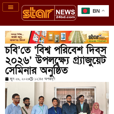
BN
চবি’তে ‘বিশ্ব পরিবেশ দিবস
২০২৬’ উপলক্ষ্যে গ্র্যাজুয়েট
সেমিনার অনুষ্ঠিত
জুন ২৬, ২০২৬
১২:৪৫ অপরাহ্ণ