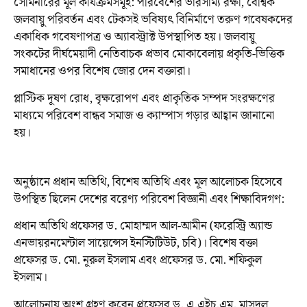
সেমিনারের মূল কার্যক্রমসমূহ: পরিবেশের ভারসাম্য রক্ষা, বৈশ্বিক
জলবায়ু পরিবর্তন এবং টেকসই ভবিষ্যৎ বিনির্মাণে তরুণ গবেষকদের
একাধিক গবেষণাপত্র ও অ্যাবস্ট্রাক্ট উপস্থাপিত হয়। জলবায়ু
সংকটের দীর্ঘমেয়াদী নেতিবাচক প্রভাব মোকাবেলায় প্রকৃতি-ভিত্তিক
সমাধানের ওপর বিশেষ জোর দেন বক্তারা।
প্লাস্টিক দূষণ রোধ, বৃক্ষরোপণ এবং প্রাকৃতিক সম্পদ সংরক্ষণের
মাধ্যমে পরিবেশ বান্ধব সমাজ ও ক্যাম্পাস গড়ার আহ্বান জানানো
হয়।
অনুষ্ঠানে প্রধান অতিথি, বিশেষ অতিথি এবং মূল আলোচক হিসেবে
উপস্থিত ছিলেন দেশের বরেণ্য পরিবেশ বিজ্ঞানী এবং শিক্ষাবিদগণ:
প্রধান অতিথি প্রফেসর ড. মোহাম্মদ আল-আমীন (ফরেস্ট্রি অ্যান্ড
এনভায়রনমেন্টাল সায়েন্সেস ইনস্টিটিউট, চবি)। বিশেষ বক্তা
প্রফেসর ড. মো. নূরুল ইসলাম এবং প্রফেসর ড. মো. শফিকুল
ইসলাম।
আলোচনায় অংশ গ্রহণ করেন প্রফেসর ড. এ.এইচ.এম. মাসুদুল