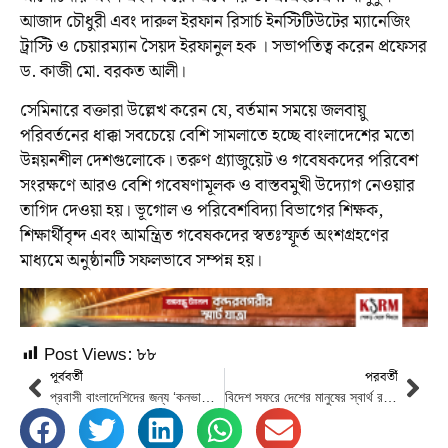
আজাদ চৌধুরী এবং দারুল ইরফান রিসার্চ ইনস্টিটিউটের ম্যানেজিং
ট্রাস্টি ও চেয়ারম্যান সৈয়দ ইরফানুল হক । সভাপতিত্ব করেন প্রফেসর
ড. কাজী মো. বরকত আলী।
সেমিনারে বক্তারা উল্লেখ করেন যে, বর্তমান সময়ে জলবায়ু
পরিবর্তনের ধাক্কা সবচেয়ে বেশি সামলাতে হচ্ছে বাংলাদেশের মতো
উন্নয়নশীল দেশগুলোকে। তরুণ গ্র্যাজুয়েট ও গবেষকদের পরিবেশ
সংরক্ষণে আরও বেশি গবেষণামূলক ও বাস্তবমুখী উদ্যোগ নেওয়ার
তাগিদ দেওয়া হয়। ভূগোল ও পরিবেশবিদ্যা বিভাগের শিক্ষক,
শিক্ষার্থীবৃন্দ এবং আমন্ত্রিত গবেষকদের স্বতঃস্ফূর্ত অংশগ্রহণের
মাধ্যমে অনুষ্ঠানটি সফলভাবে সম্পন্ন হয়।
Post Views:
৮৮
পূর্ববর্তী
পরবর্তী
প্রবাসী বাংলাদেশিদের জন্য ‘কনভার্টিবল টাকা অ্যাকাউন্ট’ বা রূপান্তরযোগ্য টাকা হিসাব খোলার সুবিধা দিয়েছে বাংলাদেশ ব্যাংক
বিদেশ সফরে দেশের মানুষের স্বার্থ রক্ষার চেষ্টা করেছি : প্রধানমন্ত্রী