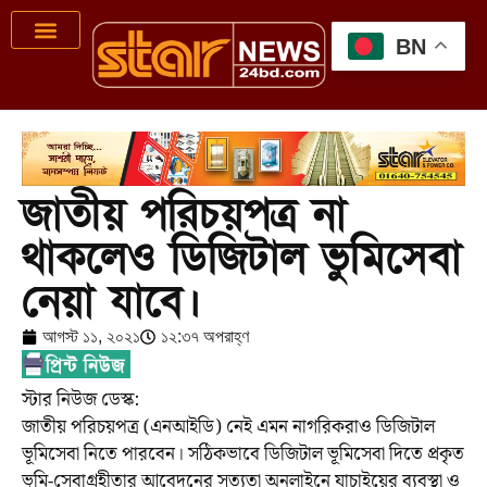
BN
জাতীয় পরিচয়পত্র না
থাকলেও ডিজিটাল ভুমিসেবা
নেয়া যাবে।
আগস্ট ১১, ২০২১
১২:৩৭ অপরাহ্ণ
স্টার নিউজ ডেস্ক:
জাতীয় পরিচয়পত্র (এনআইডি) নেই এমন নাগরিকরাও ডিজিটাল
ভূমিসেবা নিতে পারবেন। সঠিকভাবে ডিজিটাল ভূমিসেবা দিতে প্রকৃত
ভূমি-সেবাগ্রহীতার আবেদনের সত্যতা অনলাইনে যাচাইয়ের ব্যবস্থা ও