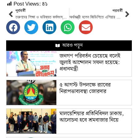
Post Views:
৪১
পূর্ববর্তী
পরবর্তী
তরুণদের শিক্ষা ও ভবিষ্যত কর্মসংস্থান নিশ্চিতে টিআইবির ৯ সুপারিশ
অর্থমন্ত্রী বলেন জিডিপিতে এশিয়ার সব দেশের উপরে বাংলাদেশ।
আরও পড়ুন
জনগণ পরিবর্তন চেয়েছে বলেই
জুলাই আন্দোলন সফল হয়েছে:
প্রধানমন্ত্রী
৫ আগস্ট উপলক্ষে র‌্যাবের
নিরাপত্তাব্যবস্থা জোরদার
মালয়েশিয়ার প্রতিনিধিদল ঢাকায়,
আলোচনা হবে শ্রমবাজার নিয়ে