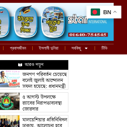
BN
প্রবাসজীবন
ইসলামী দুনিয়া
সবকিছু
টিভি
আরও পড়ুন
জনগণ পরিবর্তন চেয়েছে
বলেই জুলাই আন্দোলন
সফল হয়েছে: প্রধানমন্ত্রী
৫ আগস্ট উপলক্ষে
র‌্যাবের নিরাপত্তাব্যবস্থা
জোরদার
মালয়েশিয়ার প্রতিনিধিদল
ঢাকায়, আলোচনা হবে