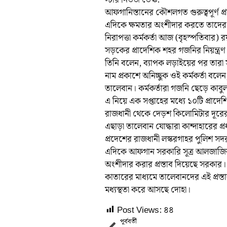
স্টার নিউজ ডেস্ক:
আফগানিস্তানের কৌশলগত গুরুত্বপূর্ণ প্
এদিকে ক্ষমতার অংশীদার করতে তাদের প
নিরাপত্তা কর্মকর্তা আজ (বৃহস্পতিবার) 
সড়কের প্রাদেশিক শহর গজনির নিয়ন্ত্রণ
তিনি বলেন, ব্যাপক লড়াইয়ের পর তারা স
নাম প্রকাশে অনিচ্ছুক ওই কর্মকর্তা বলেন
তালেবান। কর্মকর্তারা গজনি ছেড়ে কাবু
এ নিয়ে এক সপ্তাহের মধ্যে ১০টি প্রাদে
রাজধানী থেকে দেড়শ কিলোমিটার দূরে
এছাড়া তালেবান যোদ্ধারা কান্দাহারের প্র
প্রদেশের রাজধানী লস্করগাহর পুলিশ সদর
এদিকে আফগান সরকারি সূত্র আলজাজিরাক
অংশীদার করার প্রস্তাব দিয়েছে সরকার।
কাতারের মাধ্যমে তালেবানদের এই প্র
মধ্যস্থতা করে আসছে দোহা।
Post Views:
৪৪
পূর্ববর্তী