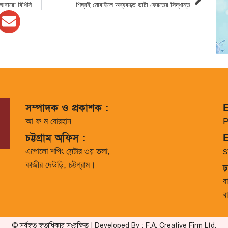
করোনাভাইরাস পরিস্থিতির আরো অবনতি হলে আবারো বিধিনিষেধ দেয়া হবে।
শিঘ্রই মোবাইলে অব্যবহৃত ডাটা ফেরতের সিদ্ধান্ত
সম্পাদক ও প্রকাশক :
E
আ ফ ম বোরহান
P
চট্টগ্রাম অফিস :
E
এপোলো শপিং সেন্টার ৩য় তলা,
s
কাজীর দেউড়ি, চট্টগ্রাম।
ঢ
ব
ব
© সর্বস্বত্ব স্বত্বাধিকার সংরক্ষিত | Developed By : F.A. Creative Firm Ltd.