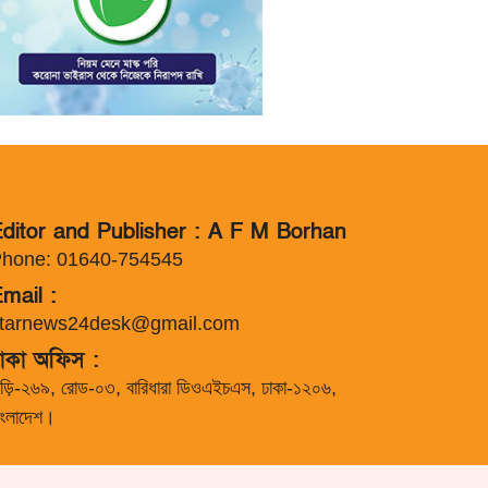
ditor and Publisher : A F M Borhan
hone: 01640-754545
mail :
tarnews24desk@gmail.com
াকা অফিস :
াড়ি-২৬৯, রোড-০৩, বারিধারা ডিওএইচএস, ঢাকা-১২০৬,
াংলাদেশ।