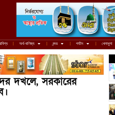
রাবিশ্ব
অর্থ-বাণিজ্য
বন্দর
পর্যটন
খেলাধুলা
দের দখলে, সরকারের
াব।