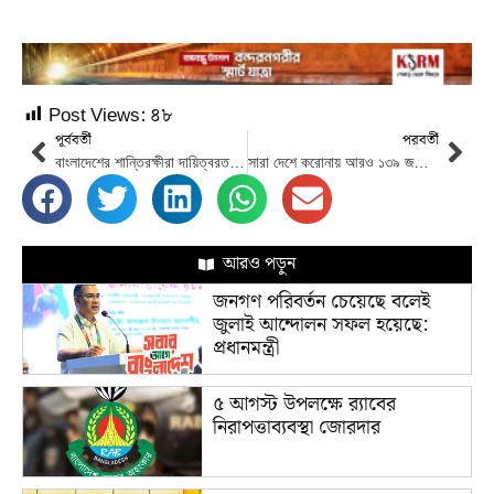
Post Views:
৪৮
পূর্ববর্তী
পরবর্তী
বাংলাদেশের শান্তিরক্ষীরা দায়িত্বরত দেশগুলোর সঙ্গে সম্পর্ক উন্নয়নে সহায়তা করছে
সারা দেশে করোনায় আরও ১৩৯ জনের মৃত্যু, শনাক্ত ১৫.১৬ শতাংশ
আরও পড়ুন
জনগণ পরিবর্তন চেয়েছে বলেই
জুলাই আন্দোলন সফল হয়েছে:
প্রধানমন্ত্রী
৫ আগস্ট উপলক্ষে র‌্যাবের
নিরাপত্তাব্যবস্থা জোরদার