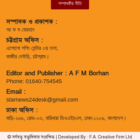
সম্পাদকীয় নীতি
সম্পাদক ও প্রকাশক :
আ ফ ম বোরহান
চট্টগ্রাম অফিস :
এপোলো শপিং সেন্টার ৩য় তলা,
কাজীর দেউড়ি, চট্টগ্রাম।
Editor and Publisher : A F M Borhan
Phone: 01640-754545
Email :
starnews24desk@gmail.com
ঢাকা অফিস :
বাড়ি-২৬৯, রোড-০৩, বারিধারা ডিওএইচএস, ঢাকা-১২০৬, বাংলাদেশ।
© সর্বস্বত্ব স্বত্বাধিকার সংরক্ষিত | Developed By : F.A. Creative Firm Ltd.