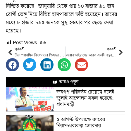
নিশ্চিত করেছে। জানুয়ারি থেকে প্রায় ১০ হাজার ৯০ জন
রোগী ডেঙ্গু নিয়ে বিভিন্ন হাসপাতালে ভর্তি হয়েছেন। তাদের
মধ্যে ৮ হাজার ৮৯৫ জনকে সুস্থ হওয়ার পর ছেড়ে দেয়া
হয়েছে।
Post Views:
৫৩
পূর্ববর্তী
পরবর্তী
চীনে প্রাথমিক বিদ্যালয়ের শিশুদের লিখিত পরীক্ষা নিষিদ্ধ
করোনাভাইরাসের আরও একটি নতুন ভ্যারিয়েন্ট শনাক্ত
আরও পড়ুন
জনগণ পরিবর্তন চেয়েছে বলেই
জুলাই আন্দোলন সফল হয়েছে:
প্রধানমন্ত্রী
৫ আগস্ট উপলক্ষে র‌্যাবের
নিরাপত্তাব্যবস্থা জোরদার