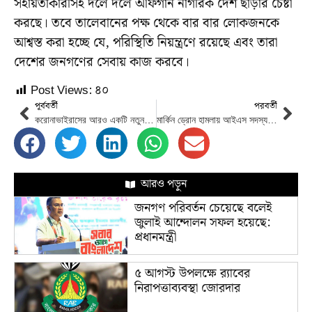
সহায়তাকারীসহ দলে দলে আফগান নাগরিক দেশ ছাড়ার চেষ্টা
করছে। তবে তালেবানের পক্ষ থেকে বার বার লোকজনকে
আশ্বস্ত করা হচ্ছে যে, পরিস্থিতি নিয়ন্ত্রণে রয়েছে এবং তারা
দেশের জনগণের সেবায় কাজ করবে।
Post Views:
৪০
পূর্ববর্তী
পরবর্তী
করোনাভাইরাসের আরও একটি নতুন ভ্যারিয়েন্ট শনাক্ত
মার্কিন ড্রোন হামলায় আইএস সদস্য নয়, ৬ শিশুসহ ১০ জনের মৃত্যু
আরও পড়ুন
জনগণ পরিবর্তন চেয়েছে বলেই
জুলাই আন্দোলন সফল হয়েছে:
প্রধানমন্ত্রী
৫ আগস্ট উপলক্ষে র‌্যাবের
নিরাপত্তাব্যবস্থা জোরদার