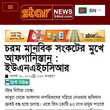
BN
চরম মানবিক সংকটের মুখে
আফগানিস্তান :
ইউএনএইচসিআর
আগস্ট ৩০, ২০২১
১:৩২ অপরাহ্ণ
স্টার নিউজ ডেস্ক:
কাবুল থেকে আফগান নাগরিকদের সরিয়ে নেওয়ার অভিযান
দ্রুতই বন্ধ হতে চলছে। এতে তিন কোটি ৯০ লাখ মানুষ পড়তে