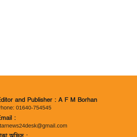
ditor and Publisher : A F M Borhan
hone: 01640-754545
mail :
tarnews24desk@gmail.com
াকা অফিস :