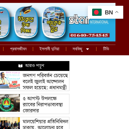
BN
প্রবাসজীবন
ইসলামী দুনিয়া
সবকিছু
টিভি
আরও পড়ুন
জনগণ পরিবর্তন চেয়েছে
বলেই জুলাই আন্দোলন
সফল হয়েছে: প্রধানমন্ত্রী
৫ আগস্ট উপলক্ষে
র‌্যাবের নিরাপত্তাব্যবস্থা
জোরদার
মালয়েশিয়ার প্রতিনিধিদল
ঢাকায়, আলোচনা হবে