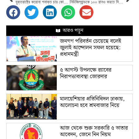
যুক্তরাষ্ট্রে করোনা শনাক্ত চার কোটি ছাড়াল
নিউজিল্যান্ডকে ১০০ রানও করতে দিল না বাংলাদেশ
আরও পড়ুন
জনগণ পরিবর্তন চেয়েছে বলেই
জুলাই আন্দোলন সফল হয়েছে:
প্রধানমন্ত্রী
৫ আগস্ট উপলক্ষে র‌্যাবের
নিরাপত্তাব্যবস্থা জোরদার
মালয়েশিয়ার প্রতিনিধিদল ঢাকায়,
আলোচনা হবে শ্রমবাজার নিয়ে
আজ থেকে শুরু সরকারি ৫ ভাতার
আবেদন, জেনে নিন নিয়ম