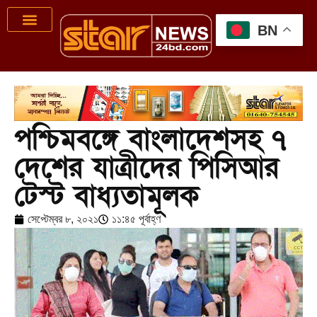
BN
পশ্চিমবঙ্গে বাংলাদেশসহ ৭
দেশের যাত্রীদের পিসিআর
টেস্ট বাধ্যতামূলক
সেপ্টেম্বর ৮, ২০২১
১১:৪৫ পূর্বাহ্ণ