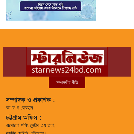
সম্পাদকীয় নীতি
সম্পাদক ও প্রকাশক :
আ ফ ম বোরহান
চট্টগ্রাম অফিস :
এপোলো শপিং সেন্টার ৩য় তলা,
কাজীর দেউড়ি, চট্টগ্রাম।