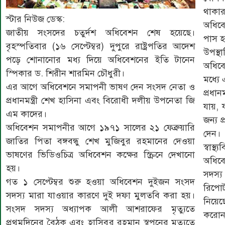
থাকার
স্টার নিউজ ডেস্ক:
অধিবে
জাতীয় সংসদের চতুর্দশ অধিবেশন শেষ হয়েছে।
পাস হ
বৃহস্পতিবার (১৬ সেপ্টেম্বর) দুপুরে রাষ্ট্রপতির আদেশ
উপস্থ
পড়ে শোনানোর মধ্য দিয়ে অধিবেশনের ইতি টানেন
অধিবে
স্পিকার ড. শিরীন শারমিন চৌধুরী।
মধ্যে
এর আগে অধিবেশনে সমাপনী ভাষণ দেন সংসদ নেতা ও
প্রধান
প্রধানমন্ত্রী শেখ হাসিনা এবং বিরোধী দলীয় উপনেতা জি
যায়, 
এম কাদের।
জন্য প
অধিবেশন সমাপনীর আগে ১৯৭১ সালের ২১ ফেব্রুয়ারি
দেন।
জাতির পিতা বঙ্গবন্ধু শেখ মুজিবুর রহমানের দেওয়া
স্বাস
ভাষণের ভিডিওচিত্র অধিবেশন কক্ষের স্ক্রিনে দেখানো
অধিব
হয়।
সদস্
গত ১ সেপ্টেম্বর শুরু হওয়া অধিবেশন দুইজন সংসদ
রিপোর
সদস্য মারা যাওয়ার কারণে দুই দফা মুলতবি করা হয়।
নিয়েছ
সংসদ সদস্য অধ্যাপক আলী আশরাফের মৃত্যুতে
করোন
প্রথমদিনের বৈঠক এবং হাসিবুর রহমান স্বপনের মৃত্যুতে