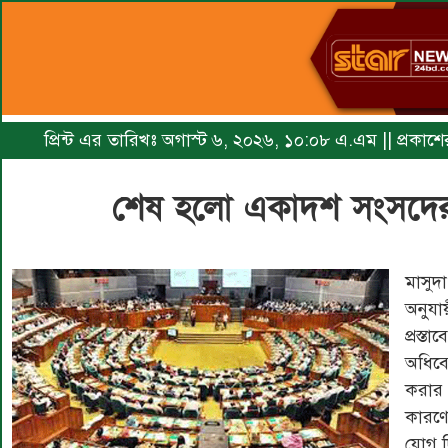
প্রিন্ট এর তারিখঃ অগাস্ট ৬, ২০২৬, ১০:০৮ এ.এম || প্রকাশের 
শেষ হলো একাদশ সংসদের 
মাসুদ
অনুযা
প্রস
অধিবে
করার 
কারণে
যোগ দি