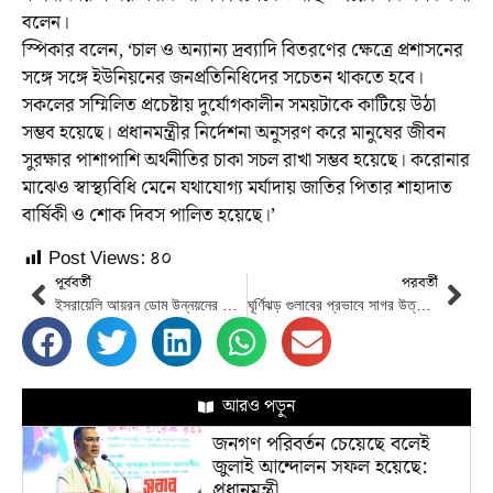
বলেন।
স্পিকার বলেন, ‘চাল ও অন্যান্য দ্রব্যাদি বিতরণের ক্ষেত্রে প্রশাসনের
সঙ্গে সঙ্গে ইউনিয়নের জনপ্রতিনিধিদের সচেতন থাকতে হবে।
সকলের সম্মিলিত প্রচেষ্টায় দুর্যোগকালীন সময়টাকে কাটিয়ে উঠা
সম্ভব হয়েছে। প্রধানমন্ত্রীর নির্দেশনা অনুসরণ করে মানুষের জীবন
সুরক্ষার পাশাপাশি অর্থনীতির চাকা সচল রাখা সম্ভব হয়েছে। করোনার
মাঝেও স্বাস্থ্যবিধি মেনে যথাযোগ্য মর্যাদায় জাতির পিতার শাহাদাত
বার্ষিকী ও শোক দিবস পালিত হয়েছে।’
Post Views:
৪০
পূর্ববর্তী
পরবর্তী
ইসরায়েলি আয়রন ডোম উন্নয়নের জন্য যুক্তরাষ্ট্রের ১০০ কোটি ডলার সাহয়তা
ঘূর্ণিঝড় গুলাবের প্রভাবে সাগর উত্তাল, দুই নম্বর সংকেত
আরও পড়ুন
জনগণ পরিবর্তন চেয়েছে বলেই
জুলাই আন্দোলন সফল হয়েছে:
প্রধানমন্ত্রী