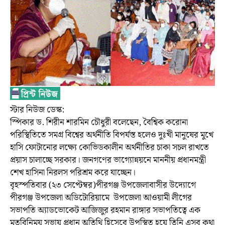
স্টার নিউজ ডেস্ক:
স্পিকার ড. শিরীন শারমিন চৌধুরী বলেছেন, বৈশ্বিক করোনা
পরিস্থিতিতে সমগ্র বিশ্বের অর্থনীতি বিপর্যস্ত হলেও দুঃখী মানুষের মুখে
হাসি ফোটানোর লক্ষ্যে কোভিডকালীন অর্থনীতির চাকা সচল রাখতে
প্রয়াস চালাচ্ছে সরকার। জনগণের ভাগ্যোন্নয়নে মাননীয় প্রধানমন্ত্রী
শেখ হাসিনা নিরলস পরিশ্রম করে যাচ্ছেন।
বৃহস্পতিবার (২৩ সেপ্টেম্বর)পীরগঞ্জ উপজেলাবাসীর উদ্যোগে
পীরগঞ্জ উপজেলা অডিটোরিয়ামে উপজেলা আওয়ামী লীগের
সভাপতি অ্যাডভোকেট আজিজুর রহমান রাঙ্গার সভাপতিত্বে এক
মতবিনিময় সভায় প্রধান অতিথি হিসেবে উপস্থিত হয়ে তিনি এসব কথা