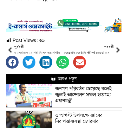
Post Views:
৩৯
পূর্ববর্তী
পরবর্তী
তালেবানকে যে শর্ত দিলেন এরদোগান
জেএসসি-জেডিসি পরীক্ষা নেওয়া হবে না : শিক্ষামিন্ত্রী
আরও পড়ুন
জনগণ পরিবর্তন চেয়েছে বলেই
জুলাই আন্দোলন সফল হয়েছে:
প্রধানমন্ত্রী
৫ আগস্ট উপলক্ষে র‌্যাবের
নিরাপত্তাব্যবস্থা জোরদার