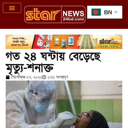
BN
গত ২৪ ঘন্টায় বেড়েছে
মৃত্যু-শনাক্ত
সেপ্টেম্বর ২৭, ২০২১
১:৩১ অপরাহ্ণ