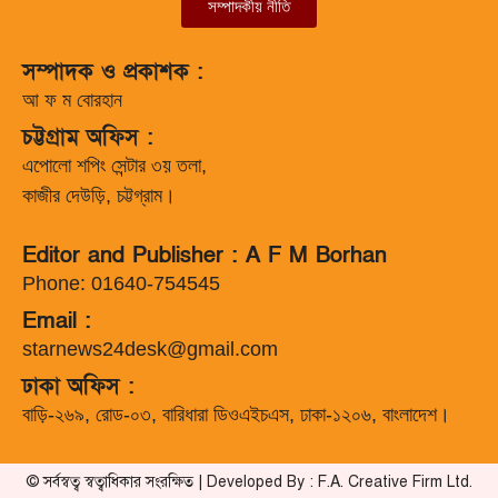
সম্পাদকীয় নীতি
সম্পাদক ও প্রকাশক :
আ ফ ম বোরহান
চট্টগ্রাম অফিস :
এপোলো শপিং সেন্টার ৩য় তলা,
কাজীর দেউড়ি, চট্টগ্রাম।
Editor and Publisher : A F M Borhan
Phone: 01640-754545
Email :
starnews24desk@gmail.com
ঢাকা অফিস :
বাড়ি-২৬৯, রোড-০৩, বারিধারা ডিওএইচএস, ঢাকা-১২০৬, বাংলাদেশ।
© সর্বস্বত্ব স্বত্বাধিকার সংরক্ষিত | Developed By : F.A. Creative Firm Ltd.