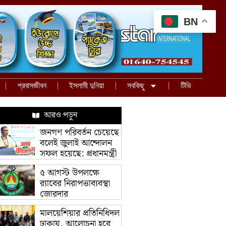
BN
প্রবাসজীবন
ইসলামী দুনিয়া
সবকিছু
টিভি
আরও পড়ুন
জনগণ পরিবর্তন চেয়েছে
বলেই জুলাই আন্দোলন
সফল হয়েছে: প্রধানমন্ত্রী
৫ আগস্ট উপলক্ষে
র‌্যাবের নিরাপত্তাব্যবস্থা
জোরদার
মালয়েশিয়ার প্রতিনিধিদল
ঢাকায়, আলোচনা হবে