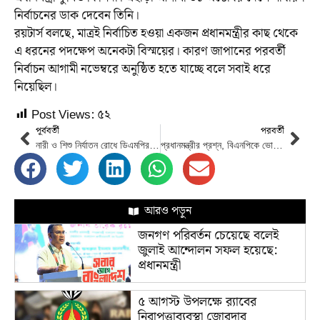
নির্বাচনের ডাক দেবেন তিনি।
রয়টার্স বলছে, মাত্রই নির্বাচিত হওয়া একজন প্রধানমন্ত্রীর কাছ থেকে
এ ধরনের পদক্ষেপ অনেকটা বিস্ময়ের। কারণ জাপানের পরবর্তী
নির্বাচন আগামী নভেম্বরে অনুষ্ঠিত হতে যাচ্ছে বলে সবাই ধরে
নিয়েছিল।
Post Views:
৫২
পূর্ববর্তী
পরবর্তী
নারী ও শিশু নির্যাতন রোধে ডিএমপির কুইক রেসপন্স টিমের হটলাইন চালু
প্রধানমন্ত্রীর প্রশ্ন, বিএনপিকে ভোট দেবে কে
আরও পড়ুন
জনগণ পরিবর্তন চেয়েছে বলেই
জুলাই আন্দোলন সফল হয়েছে:
প্রধানমন্ত্রী
৫ আগস্ট উপলক্ষে র‌্যাবের
নিরাপত্তাব্যবস্থা জোরদার