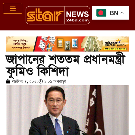
BN
জাপানের শততম প্রধানমন্ত্রী
ফুমিও কিশিদা
অক্টোবর ৪, ২০২১
১:০১ অপরাহ্ণ