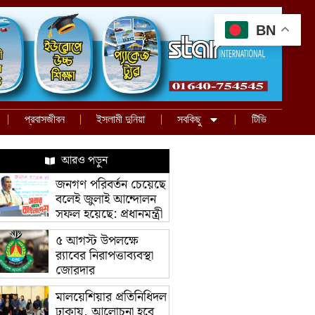
BN
প্রবাসজীবন
ইসলামী দুনিয়া
সবকিছু
টিভি
আরও পড়ুন
জনগণ পরিবর্তন চেয়েছে
বলেই জুলাই আন্দোলন
সফল হয়েছে: প্রধানমন্ত্রী
৫ আগস্ট উপলক্ষে
র‌্যাবের নিরাপত্তাব্যবস্থা
জোরদার
মালয়েশিয়ার প্রতিনিধিদল
ঢাকায়, আলোচনা হবে