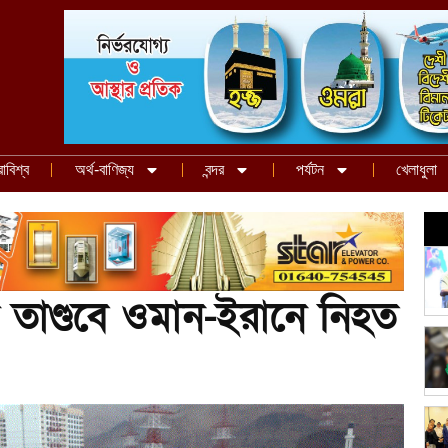
রাবিশ্ব
অর্থ-বাণিজ্য
বন্দর
পর্যটন
খেলাধুলা
র তাণ্ডবে ওমান-ইরানে নিহত