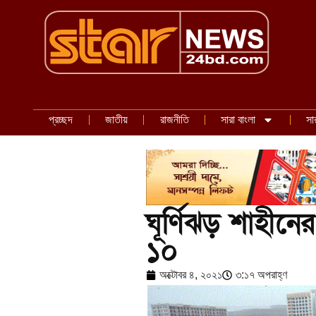
প্রচ্ছদ
জাতীয়
রাজনীতি
সারা বাংলা
সা
ঘূর্ণিঝড় শাহীনে
১০
অক্টোবর ৪, ২০২১
৩:১৭ অপরাহ্ণ