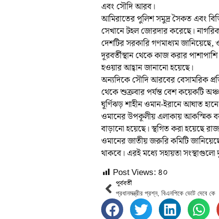
এবং সৌদি আরব।
আমিরাতের পুলিশ সমুদ্র সৈকত এবং বিভি
সেখানে টহল জোরদার করেছে। নাগরিকদের
দেশটির সরকারি গণমাধ্যম জানিয়েছে, 
দূরবর্তীস্থান থেকে কাজ করার পাশাপাশি 
হওয়ার আহ্বান জানানো হয়েছে।
অন্যদিকে সৌদি আরবের বেসামরিক প্রতিরক্
থেকে শুক্রবার পর্যন্ত বেশ কয়েকটি অঞ
ঘূর্ণিঝড় শাহীন ওমান-ইরানে আঘাত হানে 
ওমানের উপকূলীয় এলাকায় আকস্মিক বন্
বাড়ানো হয়েছে। স্থগিত করা হয়েছে রাজধ
ওমানের জাতীয় জরুরি কমিটি জানিয়েছে, 
থাকবে। এরই মধ্যে সহায়তা সংস্থাগুলো 
Post Views:
৪০
পূর্ববর্তী
প্রধানমন্ত্রীর প্রশ্ন, বিএনপিকে ভোট দেবে কে