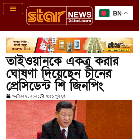
BN
তাইওয়ানকে একত্র করার
ঘোষণা দিয়েছেন চীনের
প্রেসিডেন্ট শি জিনপিং
অক্টোবর ৯, ২০২১
৭:৫১ পূর্বাহ্ণ