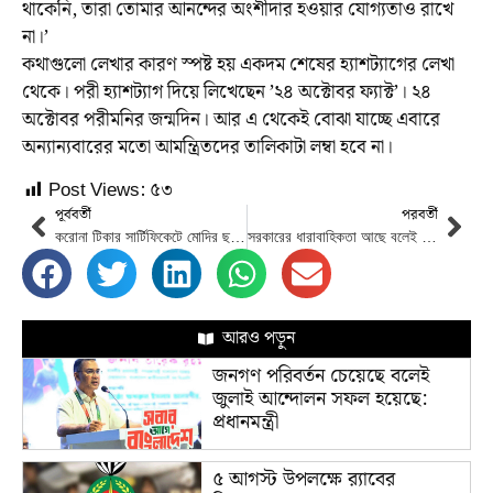
থাকেনি, তারা তোমার আনন্দের অংশীদার হওয়ার যোগ্যতাও রাখে
না।’
কথাগুলো লেখার কারণ স্পষ্ট হয় একদম শেষের হ্যাশট্যাগের লেখা
থেকে। পরী হ্যাশট্যাগ দিয়ে লিখেছেন ’২৪ অক্টোবর ফ্যাক্ট’। ২৪
অক্টোবর পরীমনির জন্মদিন। আর এ থেকেই বোঝা যাচ্ছে এবারে
অন্যান্যবারের মতো আমন্ত্রিতদের তালিকাটা লম্বা হবে না।
Post Views:
৫৩
পূর্ববর্তী
পরবর্তী
করোনা টিকার সার্টিফিকেটে মোদির ছবি নিয়ে মামলা
সরকারের ধারাবাহিকতা আছে বলেই দেশের উন্নয়ন সম্ভব হচ্ছে : প্রধানমন্ত্রী
আরও পড়ুন
জনগণ পরিবর্তন চেয়েছে বলেই
জুলাই আন্দোলন সফল হয়েছে:
প্রধানমন্ত্রী
৫ আগস্ট উপলক্ষে র‌্যাবের