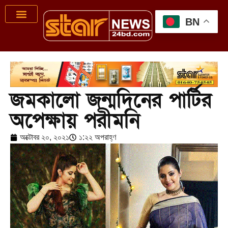
BN
জমকালো জন্মদিনের পার্টির
অপেক্ষায় পরীমনি
অক্টোবর ২০, ২০২১
১:২২ অপরাহ্ণ