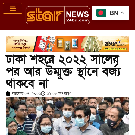
BN
ঢাকা শহরে ২০২২ সালের
পর আর উম্মুক্ত স্থানে বর্জ্য
থাকবে না
অক্টোবর ২৭, ২০২১
১২:২৮ অপরাহ্ণ