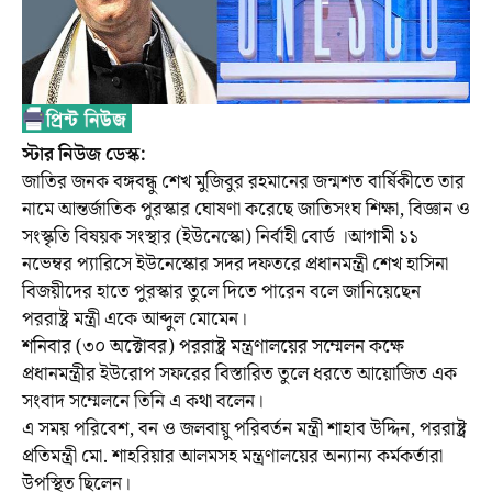
স্টার নিউজ ডেস্ক:
জাতির জনক বঙ্গবন্ধু শেখ মুজিবুর রহমানের জন্মশত বার্ষিকীতে তার
নামে আন্তর্জাতিক পুরস্কার ঘোষণা করেছে জাতিসংঘ শিক্ষা, বিজ্ঞান ও
সংস্কৃতি বিষয়ক সংস্থার (ইউনেস্কো) নির্বাহী বোর্ড ।আগামী ১১
নভেম্বর প্যারিসে ইউনেস্কোর সদর দফতরে প্রধানমন্ত্রী শেখ হাসিনা
বিজয়ীদের হাতে পুরস্কার তুলে দিতে পারেন বলে জানিয়েছেন
পররাষ্ট্র মন্ত্রী একে আব্দুল মোমেন।
শনিবার (৩০ অক্টোবর) পররাষ্ট্র মন্ত্রণালয়ের সম্মেলন কক্ষে
প্রধানমন্ত্রীর ইউরোপ সফরের বিস্তারিত তুলে ধরতে আয়োজিত এক
সংবাদ সম্মেলনে তিনি এ কথা বলেন।
এ সময় পরিবেশ, বন ও জলবায়ু পরিবর্তন মন্ত্রী শাহাব উদ্দিন, পররাষ্ট্র
প্রতিমন্ত্রী মো. শাহরিয়ার আলমসহ মন্ত্রণালয়ের অন্যান্য কর্মকর্তারা
উপস্থিত ছিলেন।