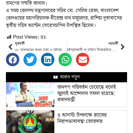
ভ্রমণের সম্মতি জানান।
এ সময় রেলপথ মন্ত্রণালয়ের সচিব মো. সেলিম রেজা, বাংলাদেশ
রেলওয়ের মহাপরিচালক ধীরেন্দ্র নাথ মজুমদার, রাশিয়া দূতাবাসের
তৃতীয় সচিব অ্যান্টন ভেরেসচাগিন উপস্থিত ছিলেন।
Post Views:
৫১
পূর্ববর্তী
পরবর্তী
৩০ নভেম্বরের মধ্যে ঢাকা ও চট্টগ্রাম শহরে কেবল নেটওয়ার্ক পদ্ধতি ডিজিটাল করা হবে
চট্টগ্রামবাসী না চাইলে সিআরবিতে হাসপাতাল হবে না : রেলমন্ত্রী
আরও পড়ুন
জনগণ পরিবর্তন চেয়েছে বলেই
জুলাই আন্দোলন সফল হয়েছে:
প্রধানমন্ত্রী
৫ আগস্ট উপলক্ষে র‌্যাবের
নিরাপত্তাব্যবস্থা জোরদার