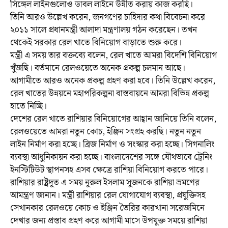
সিঙ্গেল লাইনগুলোও ডাবল লাইনে উন্নীত করায় কাজ করছি।
তিনি আরও উল্লেখ করেন, জনগণের চাহিদার কথা বিবেচনা করে
২০১১ সালে প্রধানমন্ত্রী আলাদা মন্ত্রণালয় গঠন করেছেন। তখন
থেকেই সরকার রেল খাতে বিনিয়োগ বাড়াতে শুরু করে।
মন্ত্রী এ সময় তার বক্তব্যে বলেন, রেল খাতে আমরা বিদেশি বিনিয়োগ
খুঁজছি। বর্তমানে রেলওয়েতে অনেক প্রকল্প চলমান আছে।
আগামীতে আরও অনেক প্রকল্প গ্রহণ করা হবে। তিনি উল্লেখ করেন,
রেল খাতের উন্নয়নে মহাপরিকল্পনা বাস্তবায়নে আমরা বিভিন্ন প্রকল্প
হাতে নিচ্ছি।
দেশের রেল খাতে রাশিয়ার বিনিয়োগের আহ্বান জানিয়ে তিনি বলেন,
রেলওয়েতে আমরা নতুন কোচ, ইঞ্জিন সংগ্রহ করছি। নতুন নতুন
লাইন নির্মাণ করা হচ্ছে। ব্রিজ নির্মাণ ও সংস্কার করা হচ্ছে। সিগনালিং
ব্যবস্থা আধুনিকায়ন করা হচ্ছে। বাংলাদেশের সঙ্গে যৌথভাবে ট্রেনিং
ইনস্টিটিউট স্থাপনসহ এসব ক্ষেত্রে রাশিয়া বিনিয়োগ করতে পারে।
রাশিয়ার রাষ্ট্রদূত এ সময় নূরুল ইসলাম সুজনকে রাশিয়া ভ্রমণের
আমন্ত্রণ জানান। মন্ত্রী রাশিয়ার রেল যোগাযোগ ব্যবস্থা, প্রযুক্তিসহ
সেখানকার রেলওয়ে কোচ ও ইঞ্জিন তৈরির কারখানা সরেজমিনে
দেখার জন্য প্রস্তাব গ্রহণ করে আগামী মাসে উপযুক্ত সময়ে রাশিয়া