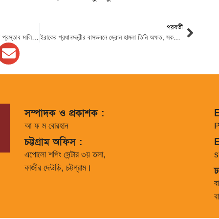
পরবর্তী
লঞ্চ চলাচল বন্ধ ঘোষণা, লঞ্চ ভাড়া দ্বিগুণ করার প্রস্তাব মালিকদের
ইরাকের প্রধানমন্ত্রীর বাসভবনে ড্রোন হামলা তিনি অক্ষত, সকলকে শান্ত থাকতে আহ্বান
সম্পাদক ও প্রকাশক :
E
আ ফ ম বোরহান
P
চট্টগ্রাম অফিস :
E
এপোলো শপিং সেন্টার ৩য় তলা,
s
কাজীর দেউড়ি, চট্টগ্রাম।
ঢ
ব
ব