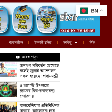
BN
প্রবাসজীবন
ইসলামী দুনিয়া
সবকিছু
টিভি
আরও পড়ুন
জনগণ পরিবর্তন চেয়েছে
বলেই জুলাই আন্দোলন
সফল হয়েছে: প্রধানমন্ত্রী
৫ আগস্ট উপলক্ষে
র‌্যাবের নিরাপত্তাব্যবস্থা
জোরদার
মালয়েশিয়ার প্রতিনিধিদল
ঢাকায়, আলোচনা হবে