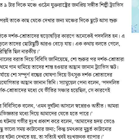
৯ টার দিকে মঞ্চে ওঠেন যুক্তরাষ্ট্রের জনপ্রিয় সঙ্গীত শিল্পী ট্র্যাভিস
 পরই তাকে কাছ থেকে দেখার জন্য মঞ্চের দিকে ছুটে আসা শুরু
থমদিকে দর্শক-শ্রোতাদের হুড়োহুড়ির কারণে অনেকেই পদদলিত হন। এ
 পড়লে তাদের ছোটাছুটি আরও বেড়ে যায়। এক কথায় বলতে গেলে,
িস্থিতি ছিল নারকীয়।’
নিক্যালের বরাত দিয়ে বিবিসি জানিয়েছে, শো শুরুর পর দর্শক-শ্রোতারা
ে গান থামিয়ে তাদের শান্ত হওয়ার আহ্বান জানান ট্র্যাভিস স্কট।
যায়ে শো সম্পূর্ণ বন্ধের ঘোষণা দিয়ে উৎসুক দর্শক শ্রোতাদের
ের সহযোগিতার আহ্বান জানান তিনি। স্যামুয়েল পেনা বলেন, ‘পদদলিত
্শক-শ্রোতাদের মধ্যে যে ভীতির সঞ্চার হয়েছিল, সে কারণেই
নার বিবিসিকে বলেন, ‘এমন দুর্ঘটনা আসলে স্বপ্নেরও অতীত। আমরা
ভিজ্ঞতার মধ্যে দিয়ে আমাদের যেতে হতে পারে।’
 এ ঘটনায় গভীর দুঃখ প্রকাশ করে বলেন, ‘আমাদের হৃদয় ভেঙে
ছু ভালো সময় কাটানোর জন্য; কিন্তু চমৎকার মুহূর্ত কাটানোর
্যুর ঘটনা দেখতে হয়, তা সত্যিই খুবই দুঃখজনক ব্যাপার।’