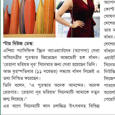
অ্যাপস
কোস্
ঘোষণা
দেশের
তার ম
বাঁধন
স্টার নিউজ ডেস্ক:
দেশের
এশিয়া প্যাসিফিক স্ক্রিন অ্যাওয়ার্ডসের (অ্যাপসা) সেরা
বাঁধন
অভিনেত্রীর পুরস্কার জিতেছেন আজমেরী হক বাঁধন।
ওয়াই
‘রেহানা মরিয়ম নূর’ সিনেমার জন্য সেরা হয়েছেন তিনি।
সিনেম
আজ বৃহস্পতিবার (১১ নভেম্বর) সন্ধ্যায় বাঁধন নিজেই এ
নিউজি
তথ্য নিশ্চিত করেছেন।
লিজেন
তিনি বলেন, “এ পুরস্কার অনেক আনন্দের। অনেক
পারসে
প্রেরণার। ‘রেহানা নূর মরিয়ম’ সিনেমাটি আমাকে নতুন
ভ্যাল
জন্ম দিয়েছে।”
পেয়েছ
এর আগে সিনেমাটি কান চলচ্চিত্র উৎসবসহ বিভিন্ন