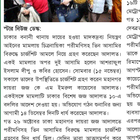
১৬টি 
মেট্র
গত ১৯
দেবব্
স্টার নিউজ ডেস্ক:
মেট্র
ঢাকার বনানী থানায় দায়ের হওয়া মাদকদ্রব্য নিয়ন্ত্রণ
পরীমণ
আইনের মামলায় চিত্রনায়িকা পরীমণিসহ তিন আসামির
তাকে 
বিরুদ্ধে চার্জশিট আমলে নিয়ে গ্রহণ করেছেন আদালত।
রিমান
একই মামলার অপর দুই আসামি হলেন আশরাফুল
আগস্
ইসলাম দীপু ও কবির হোসেন। সোমবার (১৫ নভেম্বর)
কায়ে
সকালে তাদের উপস্থিতিতে চার্জশিট গ্রহণ করেন মহানগর
পরীমণ
দায়রা জজ কে এম ইমরুল কায়েসের আদালত।
অভিযো
একইসঙ্গে মামলাটি ঢাকার বিশেষ জজ আদালত ১০-এ
ছয় জ
বদলির আদেশ দেওয়া হয়। অভিযোগ গঠন শুনানির জন্য
ব্যবস
আগামী ১৪ ডিসেম্বর দিনটি ধার্য করেছেন আদালত।
এরপর 
গত ২৬ অক্টোবর ঢাকা মহানগর দায়রা জজ আদালতে
আলোচ
পরীমণিসহ তিন আসামির বিরুদ্ধে মামলার চার্জশিট
আগস্
গ্রহণের দিন ধার্য ছিল। সেদিন তারা আত্মসমর্পণ করে