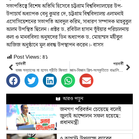
সভাপতিত্বে বিশেষ অতিথি হিসেবে চট্টগ্রাম বিশ্ববিদ্যালয়ের উপ-
উপাচার্য অধ্যাপক বেনু কুমার দে, চট্টগ্রাম বিশ্ববিদ্যালয় এলামনাই
এসোসিয়েশনের সভাপতি আবদুল করিম, সাধারণ সম্পাদক মাহবুবুল
আলম উপস্থিত ছিলেন। প্রক্টর ড. রবিউল হাসান ভূঁইয়ার পরিচালনায়
কলা ও মানববিদ্যা অনুষদের ডিন অধ্যাপক ড. মোহাম্মদ মহীবুল
আজিজ অনুষ্ঠানে মূল প্রবন্ধ উপস্থাপন করেন।- বাসস
Post Views:
৪১
পূর্ববর্তী
পরবর্তী
যমজ সন্তানের মা হলেন প্রীতি জিনতা
জ্ঞান-বিজ্ঞান শিল্প-সংস্কৃতিতে বাঙালিরা অনেক এগিয়ে : তথ্যমন্ত্রী
আরও পড়ুন
জনগণ পরিবর্তন চেয়েছে বলেই
জুলাই আন্দোলন সফল হয়েছে:
প্রধানমন্ত্রী
৫ আগস্ট উপলক্ষে র‌্যাবের