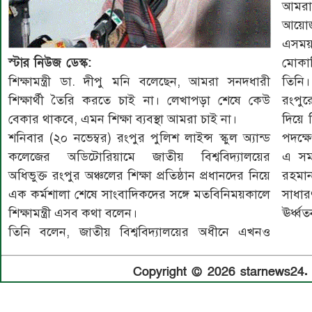
আমরা 
আয়োজ
এসময় 
মোকাব
স্টার নিউজ ডেস্ক:
তিনি।
শিক্ষামন্ত্রী ডা. দীপু মনি বলেছেন, আমরা সনদধারী
রংপুরে
শিক্ষার্থী তৈরি করতে চাই না। লেখাপড়া শেষে কেউ
দিয়ে শ
বেকার থাকবে, এমন শিক্ষা ব্যবস্থা আমরা চাই না।
পদক্ষ
শনিবার (২০ নভেম্বর) রংপুর পুলিশ লাইন্স স্কুল অ্যান্ড
এ সময়
কলেজের অডিটোরিয়ামে জাতীয় বিশ্ববিদ্যালয়ের
রহমা
অধিভুক্ত রংপুর অঞ্চলের শিক্ষা প্রতিষ্ঠান প্রধানদের নিয়ে
সাধা
এক কর্মশালা শেষে সাংবাদিকদের সঙ্গে মতবিনিময়কালে
ঊর্ধ্ব
শিক্ষামন্ত্রী এসব কথা বলেন।
তিনি বলেন, জাতীয় বিশ্ববিদ্যালয়ের অধীনে এখনও
Copyright © 2026 starnews24. A