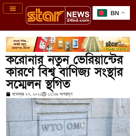
BN
করোনার নতুন ভেরিয়ান্টের
কারণে বিশ্ব বাণিজ্য সংস্থার
সম্মেলন স্থগিত
নভেম্বর ২৭, ২০২১
১২:৩৬ অপরাহ্ণ