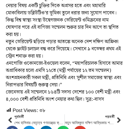
নেয়ার বিষয় একটি চুক্তির দিকে অগ্রসর হতে এবং মহামারি
মোকাবিলায় ডব্লিউটিও’র ভূমিকা তুলে ধরার জন্য সুযোগ পাবেন।
কিন্তু বিশ্ব স্বাস্থ্য সংস্থা উদ্বেগজনক ভেরিয়েন্ট ওমিক্রনের নাম
ঘোষণার পরে এই বাণিজ্য সম্মেলন শুরুর চার দিন আগে তা স্থগিত
করা হয়।
নতুন ভেরিয়েন্ট ছড়িয়ে পড়ার আতঙ্কে অনেক দেশ দক্ষিণ আফ্রিকা
থেকে ফ্লাইট চলাচল বন্ধ করে দিয়েছে। সেখানে ৯ নভেম্বর প্রথম এই
স্ট্রেন শনাক্ত করা হয়।
এনগোজি ওকোনজো-ইওয়েলা বলেন, “মহাপরিচালক হিসাবে আমার
অগ্রাধিকার হলো এমসি ১২তে (মন্ত্রী পর্যায়ের ১২ তম সম্মেলন)
অংশগ্রহনকারী সকল মন্ত্রী, প্রতিনিধি এবং সুশীল সমাজের স্বাস্থ্য এবং
নিরাপত্তার বিষয়টি গুরুত্ব দেয়া।”
জেনেভায় এই সম্মেলনে ১৬৪টি সদস্য দেশের ১০০ বেশী মন্ত্রী এবং
৪,০০০ বেশী প্রতিনিধি অংশ নেয়ার কথা ছিল। সুত্র:-বাসস
Post Views:
৩৮
পূর্ববর্তী
পরবর্তী
শেখ হাসিনার নেতৃত্বে গণতন্ত্রের ক্রমবিকাশ ধারায় এগিয়ে যাচ্ছে : ওবায়দুল কাদের
নতুন আবিষ্কৃত দক্ষিণ আফ্রিকায় শনাক্ত করোনার উদ্বেগজনক ধরনের নাম ‘ওমিক্রন’