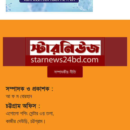
সম্পাদকীয় নীতি
সম্পাদক ও প্রকাশক :
আ ফ ম বোরহান
চট্টগ্রাম অফিস :
এপোলো শপিং সেন্টার ৩য় তলা,
কাজীর দেউড়ি, চট্টগ্রাম।