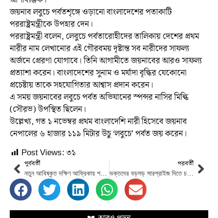
জয়নাব লবুচে পর্বতশৃঙ্গে ওড়ানো বাংলাদেশের পতাকাটি
পররাষ্ট্রমন্ত্রীকে উপহার দেন।
পররাষ্ট্রমন্ত্রী বলেন, লেবুচে পর্বতারোহীদের তালিকায় দেশের প্রথম
নারীর নাম লেখানোর এই গৌরবময় দৃষ্টান্ত সব নারীদের সাফল্য
অর্জনে প্রেরণা যোগাবে। তিনি আগামীতে জয়নাবের আরও সাফল্য
প্রত্যাশা করেন। বাংলাদেশের সুনাম ও মর্যাদা বৃদ্ধির যেকোনো
প্রচেষ্টায় তাকে সহযোগিতার আশ্বাস প্রদান করেন।
এ সময় জয়নাবের লবুচে পর্বত অভিযানের স্পন্সর নাসির মিল্কি
(সৌরভ) উপস্থিত ছিলেন।
উল্লেখ্য, গত ১ নভেম্বর প্রথম বাংলাদেশি নারী হিসেবে জয়নাব
নেপালের ৬ হাজার ১১৯ মিটার উচু ‘লবুচে’ পর্বত জয় করেন।
Post Views:
৩১
পূর্ববর্তী
পরবর্তী
নতুন আবিষ্কৃত দক্ষিণ আফ্রিকায় শনাক্ত করোনার উদ্বেগজনক ধরনের নাম ‘ওমিক্রন’
ভক্তদের বড়সড় সারপ্রাইজ দিতে চলেছেন আমির খান-রণবীর জুটি