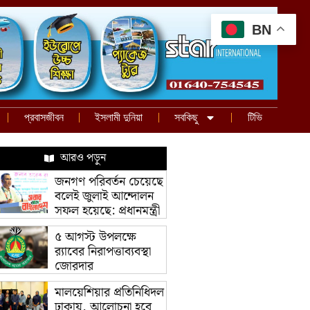
BN
প্রবাসজীবন
ইসলামী দুনিয়া
সবকিছু
টিভি
আরও পড়ুন
জনগণ পরিবর্তন চেয়েছে
বলেই জুলাই আন্দোলন
সফল হয়েছে: প্রধানমন্ত্রী
৫ আগস্ট উপলক্ষে
র‌্যাবের নিরাপত্তাব্যবস্থা
জোরদার
মালয়েশিয়ার প্রতিনিধিদল
ঢাকায়, আলোচনা হবে