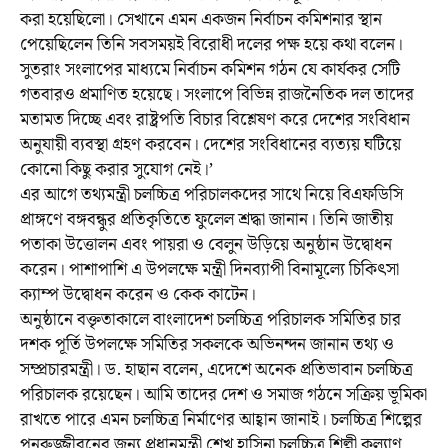
করা হয়েছিলো। সেখানে এমন একজন নির্বাচন কমিশনার স্থান
পেয়েছিলেন তিনি সবসময়ই বিরোধী দলের পক্ষ হয়ে কথা বলেন।
সুতরাং সংলাপের মাধ্যমে নির্বাচন কমিশন গঠন যে কার্যকর সেটি
গতবারও প্রমাণিত হয়েছে। সংলাপে বিভিন্ন রাজনৈতিক দল তাদের
মতামত দিচ্ছে এবং রাষ্ট্রপতি বিচার বিশ্লেষণ করে দেশের সংবিধান
অনুযায়ী ব্যবস্থা গ্রহণ করবেন। দেশের সংবিধানের ব্যত্যয় ঘটিয়ে
কোনো কিছু করার সুযোগ নেই।’
এর আগে তথ্যমন্ত্রী চলচ্চিত্র পরিচালকদের সাথে নিয়ে বিএফডিসি
প্রাঙ্গণে বঙ্গবন্ধুর প্রতিকৃতিতে ফুলেল শ্রদ্ধা জানান। তিনি জাতীয়
পতাকা উত্তোলন এবং পায়রা ও বেলুন উড়িয়ে অনুষ্ঠান উদ্বোধন
করেন। পাশাপাশি এ উপলক্ষে মন্ত্রী দিনব্যাপী বিনামূল্যে চিকিৎসা
ক্যাম্প উদ্বোধন করেন ও কেক কাটেন।
অনুষ্ঠানে বক্তৃতাকালে বাংলাদেশ চলচ্চিত্র পরিচালক সমিতির চার
দশক পূর্তি উপলক্ষে সমিতির সকলকে অভিনন্দন জানান তথ্য ও
সম্প্রচারমন্ত্রী। ড. হাছান বলেন, এদেশে অনেক প্রতিভাবান চলচ্চিত্র
পরিচালক রয়েছেন। আমি তাদের দেশ ও সমাজ গঠনে সক্রিয় ভূমিকা
রাখতে পারে এমন চলচ্চিত্র নির্মাণের আহ্বান জানাই। চলচ্চিত্র শিল্পের
পুনরুজ্জীবনের জন্য প্রধানমন্ত্রী শেখ হাসিনা চলচ্চিত্র শিল্পী কল্যাণ