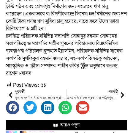
ট্রাস্ট গঠন এবং প্রেক্ষাগৃহ নির্মাণের জন্য সহজতম ঋণ চালু
করেছেন। এককভাবে বা বিপণীকেন্দ্রে সিনেমা হল নির্মাণের জন্য দশ
কোটি টাকা পর্যন্ত ঋণ সুবিধা চালু হয়েছে, যাতে করে উদ্যোক্তারা
বিনিয়োগে আগ্রহী হন।
চলচ্চিত্র পরিচালক সমিতির সভাপতি সোহানুর রহমান সোহানের
সভাপতিত্বে ও মহাসচিব শাহীন সুমনের পরিচালনায় বিএফডিসির
ব্যবস্থাপনা পরিচালক নুজহাত ইয়াসমিন, পরিচালক সমিতির সাবেক
সভাপতি মুশফিকুর রহমান গুলজার, সহ-সভাপতি ছটকু আহমেদ,
সাংস্কৃতিক ও ক্রীড়া সম্পাদক শাহীন কবির টুটুল অনুষ্ঠানে বক্তব্য
রাখেন।-বাসস
Post Views:
৫১
পূর্ববর্তী
পরবর্তী
সুদানে স্বর্ণ খনি ধসে ৩১ জনের প্রাণহানি
এসএসসি’র ফল প্রকাশ ও পাঠ্যপুস্তক বিতরণ কার্যক্রম উদ্বোধন করেছেন প্রধানমন্ত্রী
আরও পড়ুন