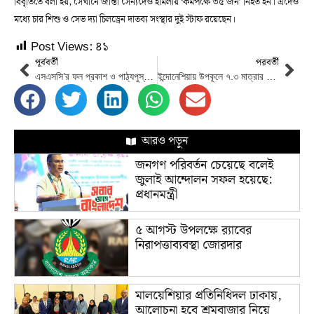
বিবৃতিতে বলা হয়, সেখানে জান্তা সৈন্যদেও হামলায় ‘কমপক্ষে ৩৫ জন’ নিহত হন। এদেও
মধ্যে চার শিশু ও সেভ দ্যা চিলড্রেন দাতব্য সংস্থার দুই স্টাফ রয়েছেন।
Post Views:
৪১
পূর্ববর্তী
পরবর্তী
এসএসসি’র ফল প্রকাশ ও পাঠ্যপুস্তক বিতরণ কার্যক্রম উদ্বোধন করেছেন প্রধানমন্ত্রী
ইন্দোনেশিয়ায় উপকূলে ৭.৩ মাত্রার ভূমিকম্প
আরও পড়ুন
জনগণ পরিবর্তন চেয়েছে বলেই
জুলাই আন্দোলন সফল হয়েছে:
প্রধানমন্ত্রী
৫ আগস্ট উপলক্ষে র‌্যাবের
নিরাপত্তাব্যবস্থা জোরদার
মালয়েশিয়ার প্রতিনিধিদল ঢাকায়,
আলোচনা হবে শ্রমবাজার নিয়ে