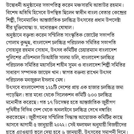
উদ্বোধনী অনুষ্ঠানের সভাপতিত্ব করেন মঞ্চসারথি আতাউর রহমান।
বিশেষ অতিথি হিসেবে উপস্থিত ছিলেন স্বাধীন বাংলা বেতার কেন্দ্রের
শিল্পী, সিনেম্যাকিং আন্তর্জাতিক চলচ্চিত্র উৎসবের প্রধান উপদেষ্টা
বীর মুক্তিযোদ্ধা ড. মনোরঞ্জন ঘোষাল।
অনুষ্ঠানে বক্তৃতা করেন সম্মিলিত সাংস্কৃতিক জোটের সভাপতি
গোলাম কুদ্দুছ, বাংলাদেশ চলচ্চিত্র পরিচালক সমিতির সভাপতি
সোহানুর রহমান সোহান, উৎসব কমিটির চেয়ারম্যান বাংলাদেশ
পুলিশের এডিশনাল ডিআইজি সালমা ডলি, বাংলাদেশ চলচ্চিত্র
পরিচালক সমিতির মহাসচিব শাহীন সুমন ও বাংলাদেশ শিল্পী সমিতির
সাধারণ সম্পাদক জায়েদ খান। স্বাগত বক্তব্য রাখেন উৎসব
পরিচালক মনজুরুল ইসলাম মেঘ।
উৎসবে বাংলাদেশসহ ১২১টি দেশের প্রায় এক হাজার চলচ্চিত্র জমা
পড়েছিল। তার মধ্যে থেকে সিলেকশন কমিটি ৬০০ চলচ্চিত্র
মনোনীত করেছে। গত ১৭ ডিসেম্বর হতে আন্তর্জাতিক জুরীগণ
পৃথিবীর বিভিন্ন দেশ থেকে অনলাইনে চলচ্চিত্র দেখে নম্বারিং
করতেছেন। জুরীগনের সম্মিলিত সিদ্ধান্ত আয়োজক কমিটির কাছে
আসবে আগামী ৫ জানুয়ারী ২০২২। সেই ফলাফল অনুযায়ী বিজয়ীদের
হাতে এ্যাওয়ার্ড তুলে দেয়া হবে ৬ জানুয়ারী, উৎসবের সমাপনী দিনে।