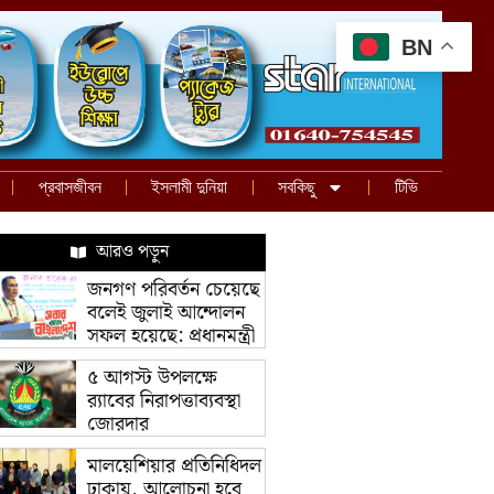
BN
প্রবাসজীবন
ইসলামী দুনিয়া
সবকিছু
টিভি
আরও পড়ুন
জনগণ পরিবর্তন চেয়েছে
বলেই জুলাই আন্দোলন
সফল হয়েছে: প্রধানমন্ত্রী
৫ আগস্ট উপলক্ষে
র‌্যাবের নিরাপত্তাব্যবস্থা
জোরদার
মালয়েশিয়ার প্রতিনিধিদল
ঢাকায়, আলোচনা হবে