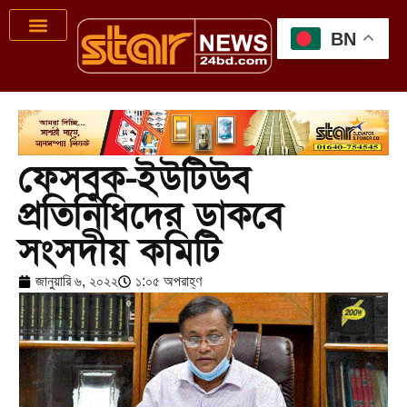
BN
ফেসবুক-ইউটিউব
প্রতিনিধিদের ডাকবে
সংসদীয় কমিটি
জানুয়ারি ৬, ২০২২
১:০৫ অপরাহ্ণ