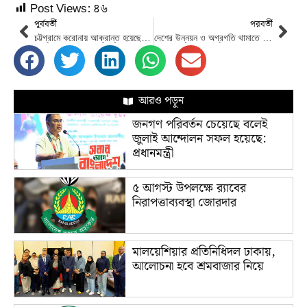
Post Views:
৪৬
পূর্ববর্তী
পরবর্তী
চট্টগ্রামে করোনায় আক্রান্ত হয়েছে ৫৩ জন
দেশের উন্নয়ন ও অগ্রগতি থামাতে জাতীয় ও আন্তর্জাতিক পর্যায়ে ষড়যন্ত্র হচ্ছে: নৌপরিবহন প্রতিমন্ত্রী
আরও পড়ুন
জনগণ পরিবর্তন চেয়েছে বলেই
জুলাই আন্দোলন সফল হয়েছে:
প্রধানমন্ত্রী
৫ আগস্ট উপলক্ষে র‌্যাবের
নিরাপত্তাব্যবস্থা জোরদার
মালয়েশিয়ার প্রতিনিধিদল ঢাকায়,
আলোচনা হবে শ্রমবাজার নিয়ে